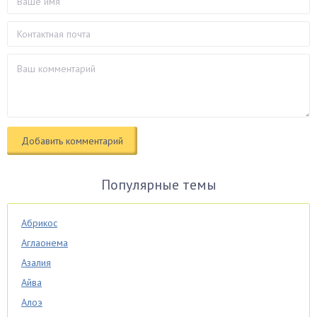
Популярные темы
Абрикос
Аглаонема
Азалия
Айва
Алоэ