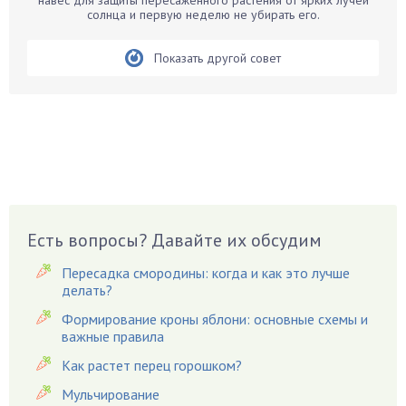
навес для защиты пересаженного растения от ярких лучей
Бегония
солнца и первую неделю не убирать его.
Белые грибы
Бирючина
Показать другой совет
Бобовые
Боярышнык
Бруннера
Брусника
Бузина
Вазоны
Вешенки
Есть вопросы? Давайте их обсудим
Виноград
Пересадка смородины: когда и как это лучше
Вишня
делать?
Вредители
Формирование кроны яблони: основные схемы и
важные правила
Гардения
Гацания
Как растет перец горошком?
Гвоздики
Мульчирование