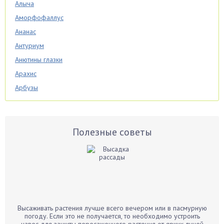
Алыча
Аморфофаллус
Ананас
Антуриум
Анютины глазки
Арахис
Арбузы
Аспарагус
Астры
Базилик
Полезные советы
Баклажаны
Бальзамин
Бамбук
Банан
Барбарис
Высаживать растения лучше всего вечером или в пасмурную
Бархатцы
погоду. Если это не получается, то необходимо устроить