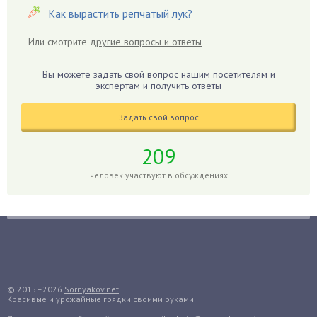
Георгины
Как вырастить репчатый лук?
Герань
Или смотрите
другие вопросы и ответы
Гиацинт
Гибискус
Вы можете задать свой вопрос нашим посетителям и
Гиппеаструм
экспертам и получить ответы
Гладиолусы
Задать свой вопрос
Глоксиния
Годжи
209
Голубика
человек участвуют в обсуждениях
Горох
Гортензия
Гранат
Грибы
Груша
Груши
© 2015–2026
Sornyakov.net
Красивые и урожайные грядки своими руками
Грядки