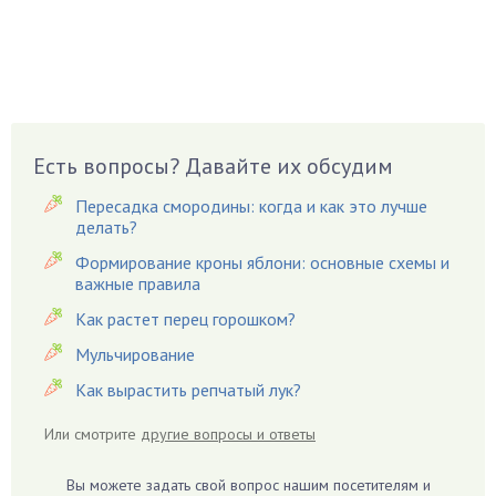
Боярышнык
Бруннера
Брусника
Бузина
Вазоны
Вешенки
Есть вопросы? Давайте их обсудим
Виноград
Пересадка смородины: когда и как это лучше
Вишня
делать?
Вредители
Формирование кроны яблони: основные схемы и
важные правила
Гардения
Гацания
Как растет перец горошком?
Гвоздики
Мульчирование
Георгины
Как вырастить репчатый лук?
Герань
Или смотрите
другие вопросы и ответы
Гиацинт
Гибискус
Вы можете задать свой вопрос нашим посетителям и