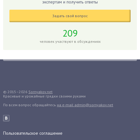
Гиппеаструм
экспертам и получить ответы
Гладиолусы
Задать свой вопрос
Глоксиния
Годжи
209
Голубика
человек участвуют в обсуждениях
Горох
Гортензия
Гранат
Грибы
Груша
Груши
© 2015–2026
Sornyakov.net
Красивые и урожайные грядки своими руками
Грядки
По всем вопрос обращайтесь
на e-mail admin@sornyakov.net
Гуава
Гузмания
Дайкон
Декабрист
Пользовательское соглашение