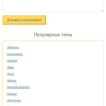
Популярные темы
Абрикос
Аглаонема
Азалия
Айва
Алоэ
Алыча
Аморфофаллус
Ананас
Антуриум