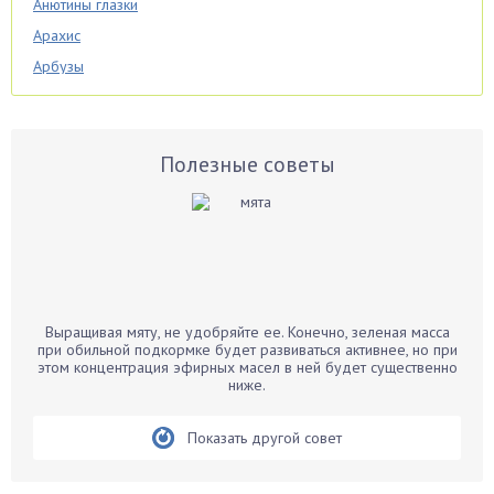
Анютины глазки
Арахис
Арбузы
Аспарагус
Астры
Базилик
Полезные советы
Баклажаны
Бальзамин
Бамбук
Банан
Барбарис
Выращивая мяту, не удобряйте ее. Конечно, зеленая масса
Бархатцы
при обильной подкормке будет развиваться активнее, но при
этом концентрация эфирных масел в ней будет существенно
Бегония
ниже.
Белые грибы
Бирючина
Показать другой совет
Бобовые