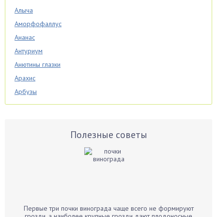
Алыча
Аморфофаллус
Ананас
Антуриум
Анютины глазки
Арахис
Арбузы
Аспарагус
Астры
Базилик
Полезные советы
Баклажаны
Бальзамин
Бамбук
Банан
Барбарис
Первые три почки винограда чаще всего не формируют
Бархатцы
грозди, а наиболее крупные грозди дают плодоносные