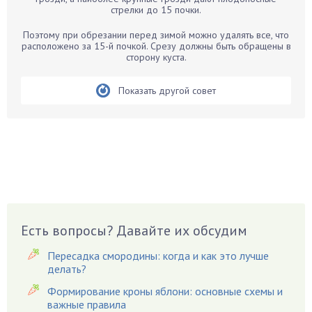
стрелки до 15 почки.
Бегония
Белые грибы
Поэтому при обрезании перед зимой можно удалять все, что
расположено за 15-й почкой. Срезу должны быть обращены в
Бирючина
сторону куста.
Бобовые
Показать другой совет
Боярышнык
Бруннера
Брусника
Бузина
Вазоны
Вешенки
Виноград
Есть вопросы? Давайте их обсудим
Вишня
Вредители
Пересадка смородины: когда и как это лучше
Гардения
делать?
Гацания
Формирование кроны яблони: основные схемы и
важные правила
Гвоздики