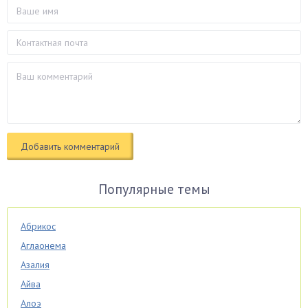
Популярные темы
Абрикос
Аглаонема
Азалия
Айва
Алоэ