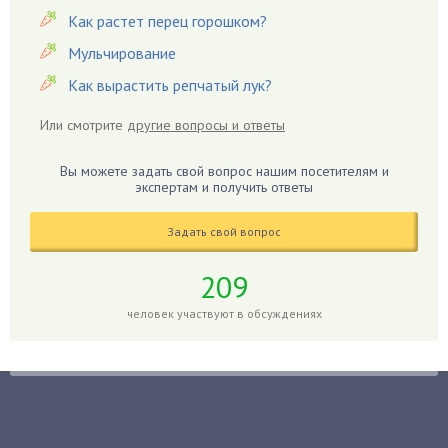
Как растет перец горошком?
Георгины
Герань
Мульчирование
Гиацинт
Как вырастить репчатый лук?
Гибискус
Или смотрите
другие вопросы и ответы
Гиппеаструм
Гладиолусы
Вы можете задать свой вопрос нашим посетителям и
экспертам и получить ответы
Глоксиния
Годжи
Задать свой вопрос
Голубика
Горох
209
Гортензия
человек участвуют в обсуждениях
Гранат
Грибы
Груша
Груши
Грядки