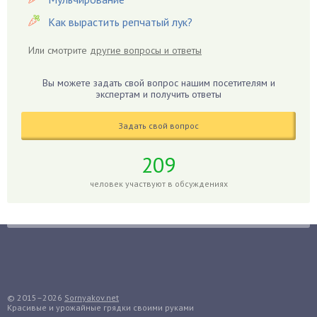
Гиацинт
Как вырастить репчатый лук?
Гибискус
Или смотрите
другие вопросы и ответы
Гиппеаструм
Гладиолусы
Вы можете задать свой вопрос нашим посетителям и
экспертам и получить ответы
Глоксиния
Годжи
Задать свой вопрос
Голубика
Горох
209
Гортензия
человек участвуют в обсуждениях
Гранат
Грибы
Груша
Груши
Грядки
Гуава
© 2015–2026
Sornyakov.net
Красивые и урожайные грядки своими руками
Гузмания