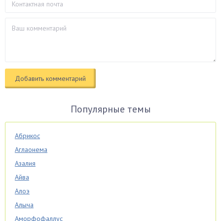
Популярные темы
Абрикос
Аглаонема
Азалия
Айва
Алоэ
Алыча
Аморфофаллус