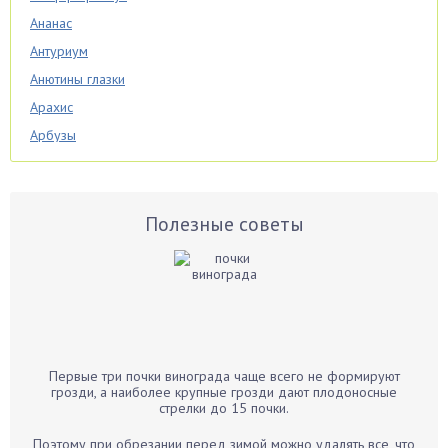
Ананас
Антуриум
Анютины глазки
Арахис
Арбузы
Аспарагус
Астры
Базилик
Полезные советы
Баклажаны
Бальзамин
Бамбук
Банан
Барбарис
Первые три почки винограда чаще всего не формируют
Бархатцы
грозди, а наиболее крупные грозди дают плодоносные
стрелки до 15 почки.
Бегония
Белые грибы
Поэтому при обрезании перед зимой можно удалять все, что