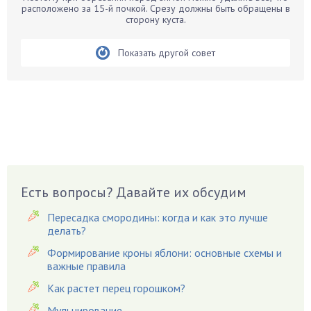
расположено за 15-й почкой. Срезу должны быть обращены в
Бирючина
сторону куста.
Бобовые
Показать другой совет
Боярышнык
Бруннера
Брусника
Бузина
Вазоны
Вешенки
Виноград
Есть вопросы? Давайте их обсудим
Вишня
Вредители
Пересадка смородины: когда и как это лучше
Гардения
делать?
Гацания
Формирование кроны яблони: основные схемы и
важные правила
Гвоздики
Как растет перец горошком?
Георгины
Герань
Мульчирование