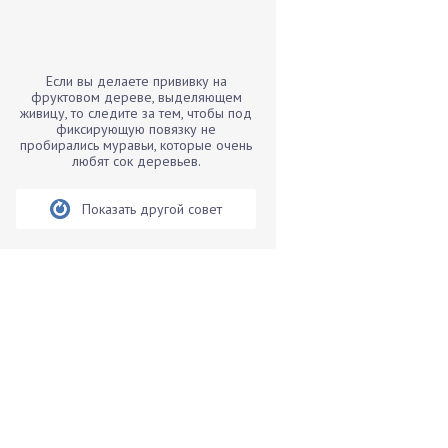
Бамбук
Банан
Барбарис
Если вы делаете прививку на
Бархатцы
фруктовом дереве, выделяющем
живицу, то следите за тем, чтобы под
Бегония
фиксирующую повязку не
пробирались муравьи, которые очень
Белые грибы
любят сок деревьев.
Бирючина
Бобовые
Показать другой совет
Боярышнык
Бруннера
Брусника
Бузина
Вазоны
Вешенки
Виноград
Вишня