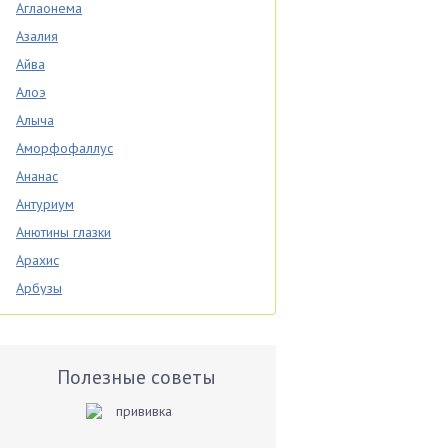
Аглаонема
Азалия
Айва
Алоэ
Алыча
Аморфофаллус
Ананас
Антуриум
Анютины глазки
Арахис
Арбузы
Аспарагус
Астры
Базилик
Полезные советы
Баклажаны
Бальзамин