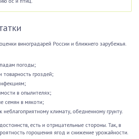
ию ос и птиц.
татки
оценки виноградарей России и ближнего зарубежья.
епадам погоды;
 товарность гроздей;
инфекциям;
мости в опылителях;
ие семян в мякоти;
к неблагоприятному климату, обедненному грунту.
остоинств, есть и отрицательные стороны. Так, в
роятность горошения ягод и снижение урожайности.