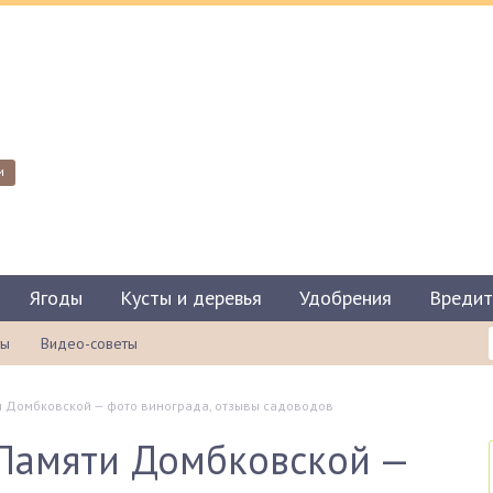
и
Ягоды
Кусты и деревья
Удобрения
Вредит
ты
Видео-советы
и Домбковской — фото винограда, отзывы садоводов
 Памяти Домбковской —