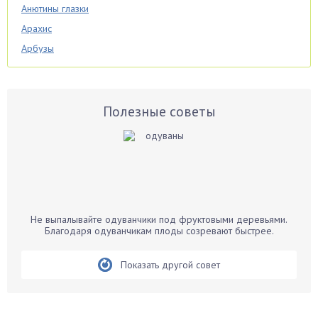
Анютины глазки
Арахис
Арбузы
Аспарагус
Астры
Базилик
Полезные советы
Баклажаны
Бальзамин
Бамбук
Банан
Барбарис
Не выпалывайте одуванчики под фруктовыми деревьями.
Бархатцы
Благодаря одуванчикам плоды созревают быстрее.
Бегония
Показать другой совет
Белые грибы
Бирючина
Бобовые