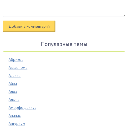
Популярные темы
Абрикос
Аглаонема
Азалия
Айва
Алоэ
Алыча
Аморфофаллус
Ананас
Антуриум