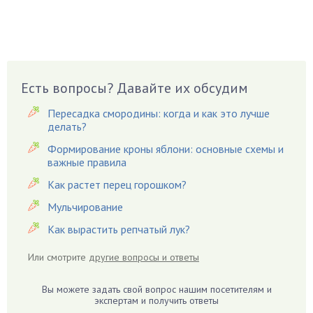
Боярышнык
Бруннера
Брусника
Бузина
Есть вопросы? Давайте их обсудим
Вазоны
Вешенки
Пересадка смородины: когда и как это лучше
Виноград
делать?
Вишня
Формирование кроны яблони: основные схемы и
важные правила
Вредители
Как растет перец горошком?
Гардения
Гацания
Мульчирование
Гвоздики
Как вырастить репчатый лук?
Георгины
Или смотрите
другие вопросы и ответы
Герань
Гиацинт
Вы можете задать свой вопрос нашим посетителям и
экспертам и получить ответы
Гибискус