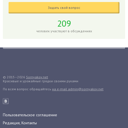
Гиппеаструм
Задать свой вопрос
Гладиолусы
Глоксиния
209
Годжи
человек участвуют в обсуждениях
Голубика
Горох
Гортензия
Гранат
Грибы
Груша
© 2015–2026
Sornyakov.net
Красивые и урожайные грядки своими руками
Груши
По всем вопрос обращайтесь
на e-mail admin@sornyakov.net
Грядки
Гуава
Гузмания
Пользовательское соглашение
Дайкон
Редакция, Контакты
Декабрист