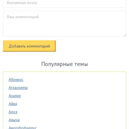
Популярные темы
Абрикос
Аглаонема
Азалия
Айва
Алоэ
Алыча
Аморфофаллус