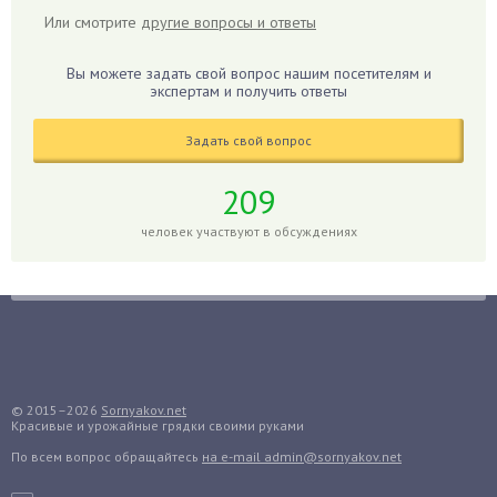
Или смотрите
другие вопросы и ответы
Гиацинт
Гибискус
Вы можете задать свой вопрос нашим посетителям и
Гиппеаструм
экспертам и получить ответы
Гладиолусы
Задать свой вопрос
Глоксиния
Годжи
209
Голубика
человек участвуют в обсуждениях
Горох
Гортензия
Гранат
Грибы
Груша
Груши
© 2015–2026
Sornyakov.net
Красивые и урожайные грядки своими руками
Грядки
По всем вопрос обращайтесь
на e-mail admin@sornyakov.net
Гуава
Гузмания