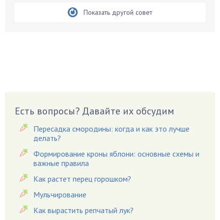
Бирючина
Показать другой совет
Бобовые
Боярышнык
Бруннера
Брусника
Бузина
Вазоны
Вешенки
Есть вопросы? Давайте их обсудим
Виноград
Пересадка смородины: когда и как это лучше
Вишня
делать?
Вредители
Формирование кроны яблони: основные схемы и
важные правила
Гардения
Гацания
Как растет перец горошком?
Гвоздики
Мульчирование
Георгины
Как вырастить репчатый лук?
Герань