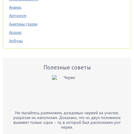
Ананас
Антуриум
Анютины глазки
Арахис
Арбузы
Аспарагус
Астры
Базилик
Полезные советы
Баклажаны
Бальзамин
Бамбук
Банан
Барбарис
Не пытайтесь размножить дождевых червей на участке,
Бархатцы
разрезая их напополам. Доказано, что из двух половинок
выживет только одна – та, в которой был расположен рот
Бегония
червя.
Белые грибы