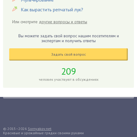
Георгины
Как вырастить репчатый лук?
Герань
Или смотрите
другие вопросы и ответы
Гиацинт
Гибискус
Вы можете задать свой вопрос нашим посетителям и
Гиппеаструм
экспертам и получить ответы
Гладиолусы
Задать свой вопрос
Глоксиния
Годжи
209
Голубика
человек участвуют в обсуждениях
Горох
Гортензия
Гранат
Грибы
Груша
Груши
© 2015–2026
Sornyakov.net
Красивые и урожайные грядки своими руками
Грядки