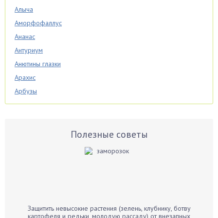
Алыча
Аморфофаллус
Ананас
Антуриум
Анютины глазки
Арахис
Арбузы
Аспарагус
Астры
Базилик
Полезные советы
Баклажаны
Бальзамин
Бамбук
Банан
Барбарис
Защитить невысокие растения (зелень, клубнику, ботву
Бархатцы
картофеля и редьки, молодую рассаду) от внезапных