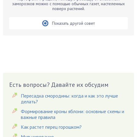
заморозков можно с помощью обычных газет, настеленных
Бегония
поверх растений.
Белые грибы
Бирючина
Показать другой совет
Бобовые
Боярышнык
Бруннера
Брусника
Бузина
Вазоны
Вешенки
Есть вопросы? Давайте их обсудим
Виноград
Пересадка смородины: когда и как это лучше
Вишня
делать?
Вредители
Формирование кроны яблони: основные схемы и
важные правила
Гардения
Гацания
Как растет перец горошком?
Гвоздики
Мульчирование