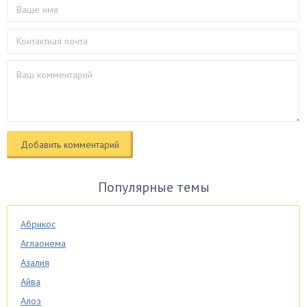
Популярные темы
Абрикос
Аглаонема
Азалия
Айва
Алоэ