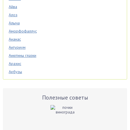
Айва
Алоэ
Алыча
Аморфофаллус
Ананас
Антуриум
Анютины глазки
Арахис
Арбузы
Аспарагус
Астры
Базилик
Полезные советы
Баклажаны
Бальзамин
Бамбук
Банан