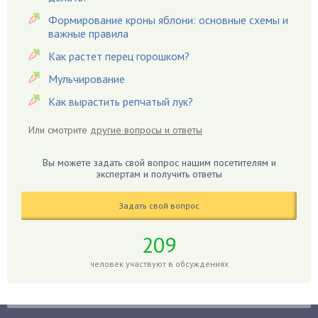
Гацания
Формирование кроны яблони: основные схемы и
важные правила
Гвоздики
Как растет перец горошком?
Георгины
Герань
Мульчирование
Гиацинт
Как вырастить репчатый лук?
Гибискус
Или смотрите
другие вопросы и ответы
Гиппеаструм
Гладиолусы
Вы можете задать свой вопрос нашим посетителям и
экспертам и получить ответы
Глоксиния
Годжи
Задать свой вопрос
Голубика
Горох
209
Гортензия
человек участвуют в обсуждениях
Гранат
Грибы
Груша