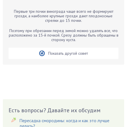
Барбарис
Первые три почки винограда чаще всего не формируют
Бархатцы
грозди, а наиболее крупные грозди дают плодоносные
стрелки до 15 почки.
Бегония
Белые грибы
Поэтому при обрезании перед зимой можно удалять все, что
расположено за 15-й почкой. Срезу должны быть обращены в
Бирючина
сторону куста.
Бобовые
Показать другой совет
Боярышнык
Бруннера
Брусника
Бузина
Вазоны
Вешенки
Виноград
Есть вопросы? Давайте их обсудим
Вишня
Вредители
Пересадка смородины: когда и как это лучше
Гардения
делать?