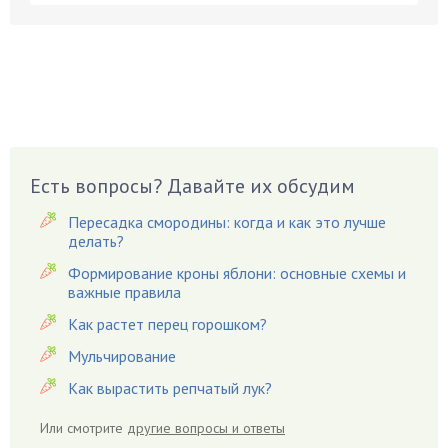
Бобовые
Боярышнык
Бруннера
Брусника
Бузина
Вазоны
Вешенки
Есть вопросы? Давайте их обсудим
Виноград
Пересадка смородины: когда и как это лучше
Вишня
делать?
Вредители
Формирование кроны яблони: основные схемы и
важные правила
Гардения
Гацания
Как растет перец горошком?
Гвоздики
Мульчирование
Георгины
Как вырастить репчатый лук?
Герань
Или смотрите
другие вопросы и ответы
Гиацинт