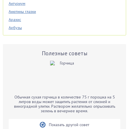
Антуриум
Анютины глазки
Арахис
Арбузы
Аспарагус
Астры
Базилик
Полезные советы
Баклажаны
Бальзамин
Бамбук
Банан
Барбарис
Обычная сухая горчица в количестве 75 г порошка на 5
Бархатцы
литров воды может защитить растения от слизней и
виноградной улитки. Раствором желательно опрыскивать
Бегония
зелень в вечернее время.
Белые грибы
Бирючина
Показать другой совет