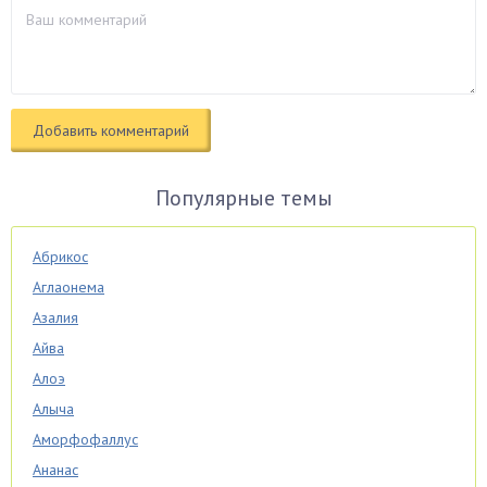
Популярные темы
Абрикос
Аглаонема
Азалия
Айва
Алоэ
Алыча
Аморфофаллус
Ананас