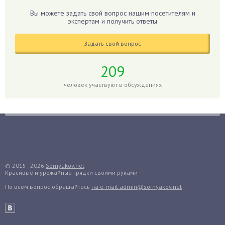
Гибискус
Вы можете задать свой вопрос нашим посетителям и
Гиппеаструм
экспертам и получить ответы
Гладиолусы
Задать свой вопрос
Глоксиния
Годжи
209
Голубика
человек участвуют в обсуждениях
Горох
Гортензия
Гранат
Грибы
Груша
Груши
© 2015–2026
Sornyakov.net
Красивые и урожайные грядки своими руками
Грядки
По всем вопрос обращайтесь
на e-mail admin@sornyakov.net
Гуава
Гузмания
Дайкон