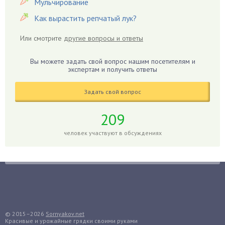
Мульчирование
Гибискус
Как вырастить репчатый лук?
Гиппеаструм
Или смотрите
другие вопросы и ответы
Гладиолусы
Глоксиния
Вы можете задать свой вопрос нашим посетителям и
Годжи
экспертам и получить ответы
Голубика
Задать свой вопрос
Горох
Гортензия
209
Гранат
человек участвуют в обсуждениях
Грибы
Груша
Груши
Грядки
Гуава
Гузмания
© 2015–2026
Sornyakov.net
Красивые и урожайные грядки своими руками
Дайкон