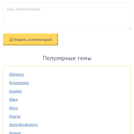
Популярные темы
Абрикос
Аглаонема
Азалия
Айва
Алоэ
Алыча
Аморфофаллус
Ананас