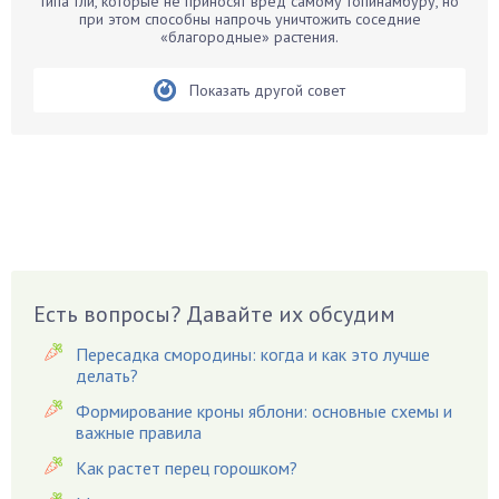
типа тли, которые не приносят вред самому топинамбуру, но
при этом способны напрочь уничтожить соседние
Бобовые
«благородные» растения.
Боярышнык
Бруннера
Показать другой совет
Брусника
Бузина
Вазоны
Вешенки
Виноград
Вишня
Вредители
Есть вопросы? Давайте их обсудим
Гардения
Пересадка смородины: когда и как это лучше
Гацания
делать?
Гвоздики
Формирование кроны яблони: основные схемы и
важные правила
Георгины
Герань
Как растет перец горошком?
Гиацинт