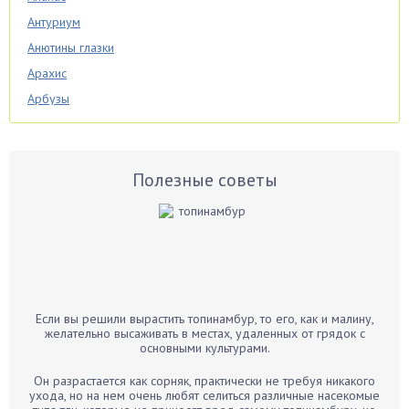
Антуриум
Анютины глазки
Арахис
Арбузы
Аспарагус
Астры
Базилик
Полезные советы
Баклажаны
Бальзамин
Бамбук
Банан
Барбарис
Если вы решили вырастить топинамбур, то его, как и малину,
Бархатцы
желательно высаживать в местах, удаленных от грядок с
основными культурами.
Бегония
Белые грибы
Он разрастается как сорняк, практически не требуя никакого
ухода, но на нем очень любят селиться различные насекомые
Бирючина