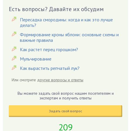
Вешенки
Есть вопросы? Давайте их обсудим
Виноград
Пересадка смородины: когда и как это лучше
Вишня
делать?
Вредители
Формирование кроны яблони: основные схемы и
важные правила
Гардения
Гацания
Как растет перец горошком?
Гвоздики
Мульчирование
Георгины
Как вырастить репчатый лук?
Герань
Или смотрите
другие вопросы и ответы
Гиацинт
Гибискус
Вы можете задать свой вопрос нашим посетителям и
Гиппеаструм
экспертам и получить ответы
Гладиолусы
Задать свой вопрос
Глоксиния
Годжи
209
Голубика