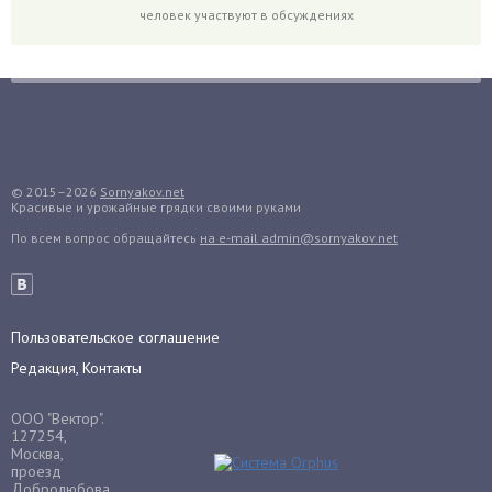
человек участвуют в обсуждениях
Горох
Гортензия
Гранат
Грибы
Груша
Груши
© 2015–2026
Sornyakov.net
Красивые и урожайные грядки своими руками
Грядки
По всем вопрос обращайтесь
на e-mail admin@sornyakov.net
Гуава
Гузмания
Дайкон
Декабрист
Пользовательское соглашение
Дельфиниум
Редакция, Контакты
Дендробиум
ООО "Вектор".
Денежное дерево
127254,
Москва,
Диффенбахия
проезд
Добролюбова,
Драцена