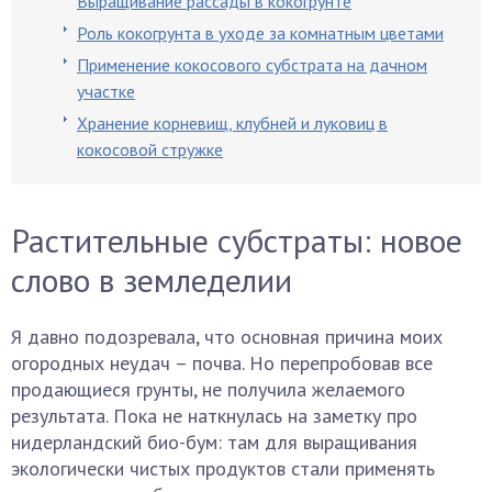
Выращивание рассады в кокогрунте
Роль кокогрунта в уходе за комнатным цветами
Применение кокосового субстрата на дачном
участке
Хранение корневищ, клубней и луковиц в
кокосовой стружке
Растительные субстраты: новое
слово в земледелии
Я давно подозревала, что основная причина моих
огородных неудач – почва. Но перепробовав все
продающиеся грунты, не получила желаемого
результата. Пока не наткнулась на заметку про
нидерландский био-бум: там для выращивания
экологически чистых продуктов стали применять