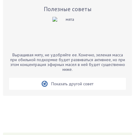
Базилик
Полезные советы
Баклажаны
Бальзамин
Бамбук
Банан
Барбарис
Выращивая мяту, не удобряйте ее. Конечно, зеленая масса
Бархатцы
при обильной подкормке будет развиваться активнее, но при
этом концентрация эфирных масел в ней будет существенно
Бегония
ниже.
Белые грибы
Бирючина
Показать другой совет
Бобовые
Боярышнык
Бруннера
Брусника
Бузина
Вазоны