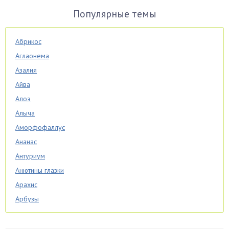
Популярные темы
Абрикос
Аглаонема
Азалия
Айва
Алоэ
Алыча
Аморфофаллус
Ананас
Антуриум
Анютины глазки
Арахис
Арбузы
Аспарагус
Астры