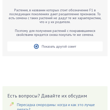
Барбарис
Растения, в названии которых стоит обозначение F1 в
Бархатцы
последующих поколениях дают расщепление признаков. То
есть семена с таких растений не дадут те же характеристики,
Бегония
что и у их родителя.
Белые грибы
Поэтому для получения растений с понравившимися
Бирючина
свойствами придется снова покупать те же семена.
Бобовые
Показать другой совет
Боярышнык
Бруннера
Брусника
Бузина
Вазоны
Вешенки
Виноград
Есть вопросы? Давайте их обсудим
Вишня
Вредители
Пересадка смородины: когда и как это лучше
Гардения
делать?