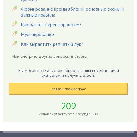
Гацания
Формирование кроны яблони: основные схемы и
важные правила
Гвоздики
Как растет перец горошком?
Георгины
Герань
Мульчирование
Гиацинт
Как вырастить репчатый лук?
Гибискус
Или смотрите
другие вопросы и ответы
Гиппеаструм
Гладиолусы
Вы можете задать свой вопрос нашим посетителям и
экспертам и получить ответы
Глоксиния
Годжи
Задать свой вопрос
Голубика
Горох
209
Гортензия
человек участвуют в обсуждениях
Гранат
Грибы
Груша