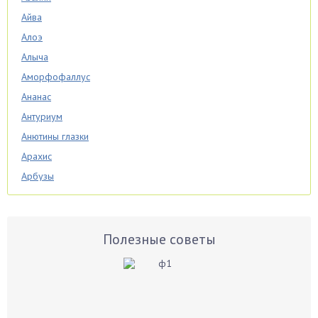
Айва
Алоэ
Алыча
Аморфофаллус
Ананас
Антуриум
Анютины глазки
Арахис
Арбузы
Аспарагус
Астры
Базилик
Полезные советы
Баклажаны
Бальзамин
Бамбук
Банан