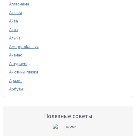
Аглаонема
Азалия
Айва
Алоэ
Алыча
Аморфофаллус
Ананас
Антуриум
Анютины глазки
Арахис
Арбузы
Аспарагус
Астры
Базилик
Полезные советы
Баклажаны
Бальзамин