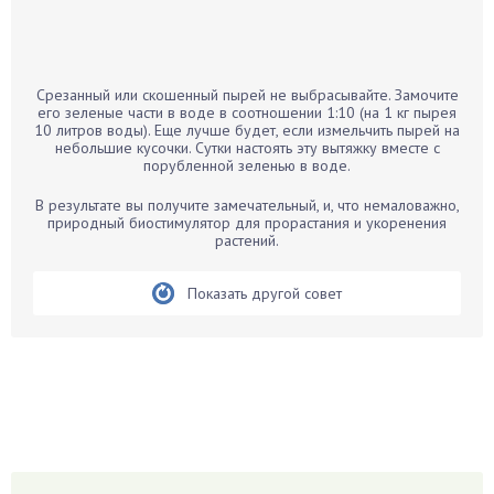
Бамбук
Банан
Барбарис
Срезанный или скошенный пырей не выбрасывайте. Замочите
Бархатцы
его зеленые части в воде в соотношении 1:10 (на 1 кг пырея
10 литров воды). Еще лучше будет, если измельчить пырей на
Бегония
небольшие кусочки. Сутки настоять эту вытяжку вместе с
порубленной зеленью в воде.
Белые грибы
Бирючина
В результате вы получите замечательный, и, что немаловажно,
природный биостимулятор для прорастания и укоренения
Бобовые
растений.
Боярышнык
Бруннера
Показать другой совет
Брусника
Бузина
Вазоны
Вешенки
Виноград
Вишня