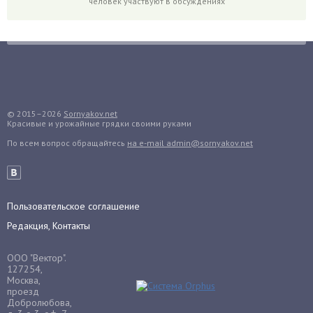
человек участвуют в обсуждениях
Грибы
Груша
Груши
Грядки
Гуава
Гузмания
© 2015–2026
Sornyakov.net
Красивые и урожайные грядки своими руками
Дайкон
По всем вопрос обращайтесь
на e-mail admin@sornyakov.net
Декабрист
Дельфиниум
Дендробиум
Денежное дерево
Пользовательское соглашение
Диффенбахия
Редакция, Контакты
Драцена
ООО "Вектор".
Дыня
127254,
Москва,
Ежевика
проезд
Добролюбова,
Ежемалина