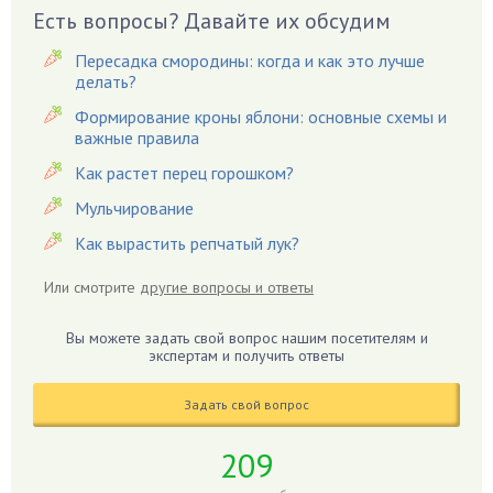
Вредители
Есть вопросы? Давайте их обсудим
Гардения
Пересадка смородины: когда и как это лучше
Гацания
делать?
Гвоздики
Формирование кроны яблони: основные схемы и
важные правила
Георгины
Герань
Как растет перец горошком?
Гиацинт
Мульчирование
Гибискус
Как вырастить репчатый лук?
Гиппеаструм
Или смотрите
другие вопросы и ответы
Гладиолусы
Глоксиния
Вы можете задать свой вопрос нашим посетителям и
Годжи
экспертам и получить ответы
Голубика
Задать свой вопрос
Горох
Гортензия
209
Гранат