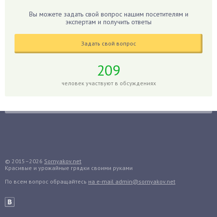
Гладиолусы
Вы можете задать свой вопрос нашим посетителям и
экспертам и получить ответы
Глоксиния
Годжи
Задать свой вопрос
Голубика
Горох
209
Гортензия
человек участвуют в обсуждениях
Гранат
Грибы
Груша
Груши
Грядки
Гуава
© 2015–2026
Sornyakov.net
Красивые и урожайные грядки своими руками
Гузмания
По всем вопрос обращайтесь
на e-mail admin@sornyakov.net
Дайкон
Декабрист
Дельфиниум