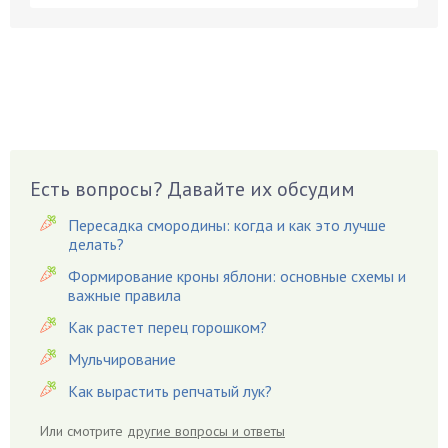
Бруннера
Брусника
Бузина
Вазоны
Вешенки
Виноград
Есть вопросы? Давайте их обсудим
Вишня
Вредители
Пересадка смородины: когда и как это лучше
Гардения
делать?
Гацания
Формирование кроны яблони: основные схемы и
важные правила
Гвоздики
Как растет перец горошком?
Георгины
Герань
Мульчирование
Гиацинт
Как вырастить репчатый лук?
Гибискус
Или смотрите
другие вопросы и ответы
Гиппеаструм