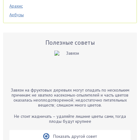
Арахис
Арбузы
Аспарагус
Астры
Базилик
Полезные советы
Баклажаны
Бальзамин
Бамбук
Банан
Барбарис
Завязи на фруктовых деревьях могут опадать по нескольким
Бархатцы
причинам: не хватило насекомых-опылителей и часть цветов
оказалась неоплодотворенной; недостаточно питательных
Бегония
веществ; слишком много цветов.
Белые грибы
Не стоит жадничать – удаляйте лишние цветы сами, тогда
Бирючина
плоды будут крупнее
Бобовые
Показать другой совет
Боярышнык