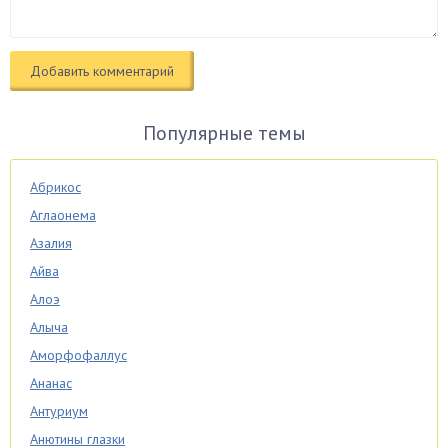
Популярные темы
Абрикос
Аглаонема
Азалия
Айва
Алоэ
Алыча
Аморфофаллус
Ананас
Антуриум
Анютины глазки