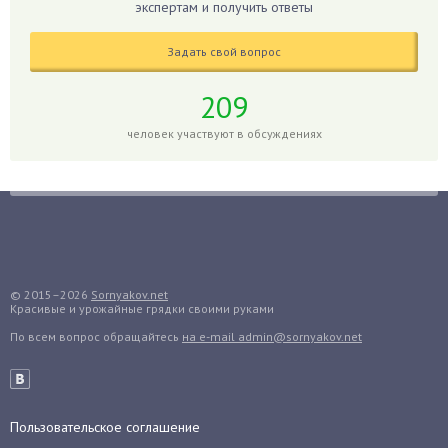
экспертам и получить ответы
Глоксиния
Годжи
Задать свой вопрос
Голубика
Горох
209
Гортензия
человек участвуют в обсуждениях
Гранат
Грибы
Груша
Груши
Грядки
Гуава
© 2015–2026
Sornyakov.net
Красивые и урожайные грядки своими руками
Гузмания
По всем вопрос обращайтесь
на e-mail admin@sornyakov.net
Дайкон
Декабрист
Дельфиниум
Пользовательское соглашение
Дендробиум