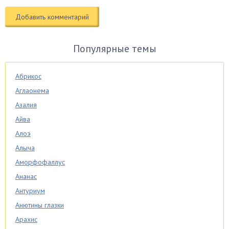
Популярные темы
Абрикос
Аглаонема
Азалия
Айва
Алоэ
Алыча
Аморфофаллус
Ананас
Антуриум
Анютины глазки
Арахис