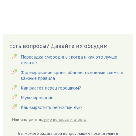
Брусника
Бузина
Вазоны
Вешенки
Виноград
Есть вопросы? Давайте их обсудим
Вишня
Вредители
Пересадка смородины: когда и как это лучше
Гардения
делать?
Гацания
Формирование кроны яблони: основные схемы и
важные правила
Гвоздики
Как растет перец горошком?
Георгины
Герань
Мульчирование
Гиацинт
Как вырастить репчатый лук?
Гибискус
Или смотрите
другие вопросы и ответы
Гиппеаструм
Гладиолусы
Вы можете задать свой вопрос нашим посетителям и