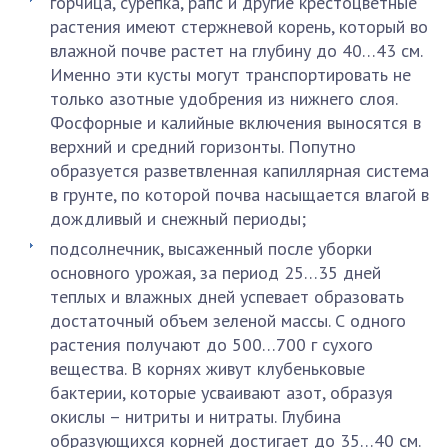
горчица, сурепка, рапс и другие крестоцветные
растения имеют стержневой корень, который во
влажной почве растет на глубину до 40…43 см.
Именно эти кусты могут транспортировать не
только азотные удобрения из нижнего слоя.
Фосфорные и калийные включения выносятся в
верхний и средний горизонты. Попутно
образуется разветвленная капиллярная система
в грунте, по которой почва насыщается влагой в
дождливый и снежный периоды;
подсолнечник, высаженный после уборки
основного урожая, за период 25…35 дней
теплых и влажных дней успевает образовать
достаточный объем зеленой массы. С одного
растения получают до 500…700 г сухого
вещества. В корнях живут клубеньковые
бактерии, которые усваивают азот, образуя
окислы – нитриты и нитраты. Глубина
образующихся корней достигает до 35…40 см.