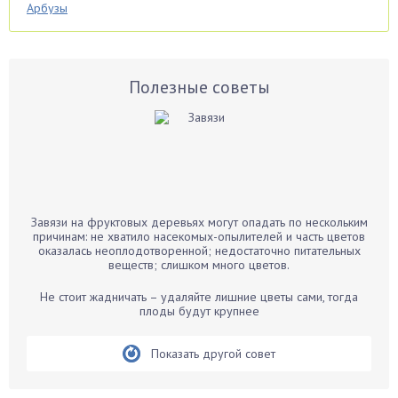
Арбузы
Аспарагус
Астры
Базилик
Полезные советы
Баклажаны
Бальзамин
Бамбук
Банан
Барбарис
Завязи на фруктовых деревьях могут опадать по нескольким
Бархатцы
причинам: не хватило насекомых-опылителей и часть цветов
оказалась неоплодотворенной; недостаточно питательных
Бегония
веществ; слишком много цветов.
Белые грибы
Не стоит жадничать – удаляйте лишние цветы сами, тогда
Бирючина
плоды будут крупнее
Бобовые
Показать другой совет
Боярышнык
Бруннера