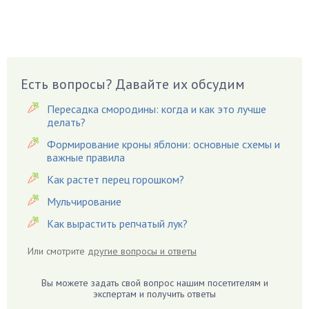
Вазоны
Вешенки
Виноград
Вишня
Вредители
Есть вопросы? Давайте их обсудим
Гардения
Пересадка смородины: когда и как это лучше
Гацания
делать?
Гвоздики
Формирование кроны яблони: основные схемы и
важные правила
Георгины
Герань
Как растет перец горошком?
Гиацинт
Мульчирование
Гибискус
Как вырастить репчатый лук?
Гиппеаструм
Или смотрите
другие вопросы и ответы
Гладиолусы
Глоксиния
Вы можете задать свой вопрос нашим посетителям и
Годжи
экспертам и получить ответы