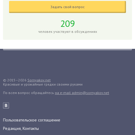
Голубика
Задать свой вопрос
Горох
Гортензия
209
Гранат
человек участвуют в обсуждениях
Грибы
Груша
Груши
Грядки
Гуава
Гузмания
© 2015–2026
Sornyakov.net
Красивые и урожайные грядки своими руками
Дайкон
По всем вопрос обращайтесь
на e-mail admin@sornyakov.net
Декабрист
Дельфиниум
Дендробиум
Денежное дерево
Пользовательское соглашение
Диффенбахия
Редакция, Контакты