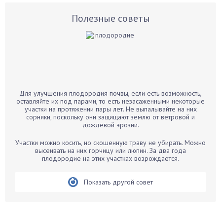
Астры
Базилик
Полезные советы
Баклажаны
Бальзамин
Бамбук
Банан
Барбарис
Для улучшения плодородия почвы, если есть возможность,
Бархатцы
оставляйте их под парами, то есть незасаженными некоторые
участки на протяжении пары лет. Не выпалывайте на них
Бегония
сорняки, поскольку они защищают землю от ветровой и
дождевой эрозии.
Белые грибы
Бирючина
Участки можно косить, но скошенную траву не убирать. Можно
высеивать на них горчицу или люпин. За два года
Бобовые
плодородие на этих участках возрождается.
Боярышнык
Бруннера
Показать другой совет
Брусника
Бузина