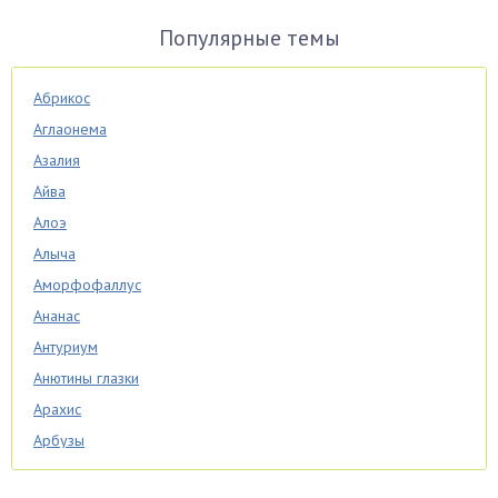
Популярные темы
Абрикос
Аглаонема
Азалия
Айва
Алоэ
Алыча
Аморфофаллус
Ананас
Антуриум
Анютины глазки
Арахис
Арбузы
Аспарагус