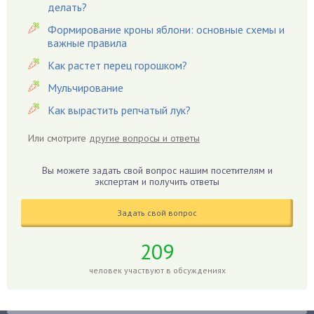
Вишня
делать?
Вредители
Формирование кроны яблони: основные схемы и
важные правила
Гардения
Гацания
Как растет перец горошком?
Гвоздики
Мульчирование
Георгины
Как вырастить репчатый лук?
Герань
Или смотрите
другие вопросы и ответы
Гиацинт
Гибискус
Вы можете задать свой вопрос нашим посетителям и
Гиппеаструм
экспертам и получить ответы
Гладиолусы
Задать свой вопрос
Глоксиния
Годжи
209
Голубика
человек участвуют в обсуждениях
Горох
Гортензия