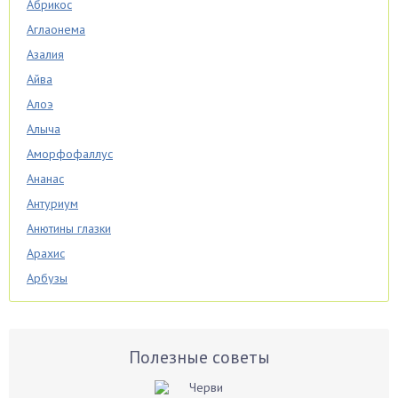
Абрикос
Аглаонема
Азалия
Айва
Алоэ
Алыча
Аморфофаллус
Ананас
Антуриум
Анютины глазки
Арахис
Арбузы
Аспарагус
Астры
Базилик
Полезные советы
Баклажаны