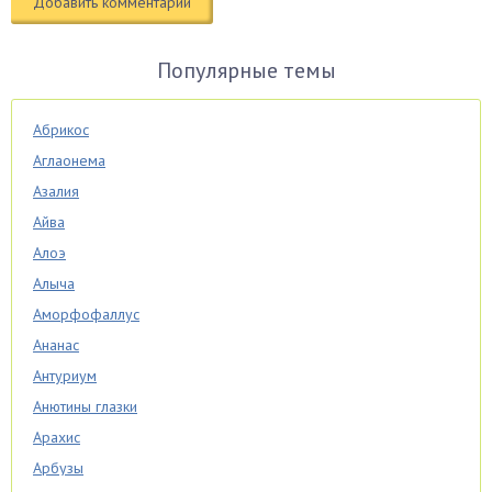
Популярные темы
Абрикос
Аглаонема
Азалия
Айва
Алоэ
Алыча
Аморфофаллус
Ананас
Антуриум
Анютины глазки
Арахис
Арбузы