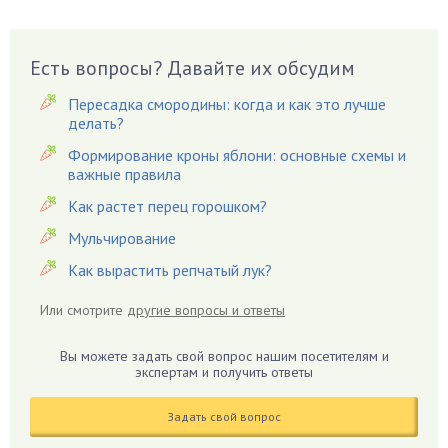
Бузина
Вазоны
Вешенки
Есть вопросы? Давайте их обсудим
Виноград
Пересадка смородины: когда и как это лучше
Вишня
делать?
Вредители
Формирование кроны яблони: основные схемы и
важные правила
Гардения
Гацания
Как растет перец горошком?
Гвоздики
Мульчирование
Георгины
Как вырастить репчатый лук?
Герань
Или смотрите
другие вопросы и ответы
Гиацинт
Гибискус
Вы можете задать свой вопрос нашим посетителям и
Гиппеаструм
экспертам и получить ответы
Гладиолусы
Задать свой вопрос
Глоксиния