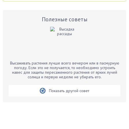
Аспарагус
Астры
Базилик
Полезные советы
Баклажаны
Бальзамин
Бамбук
Банан
Барбарис
Высаживать растения лучше всего вечером или в пасмурную
Бархатцы
погоду. Если это не получается, то необходимо устроить
навес для защиты пересаженного растения от ярких лучей
Бегония
солнца и первую неделю не убирать его.
Белые грибы
Бирючина
Показать другой совет
Бобовые
Боярышнык
Бруннера
Брусника