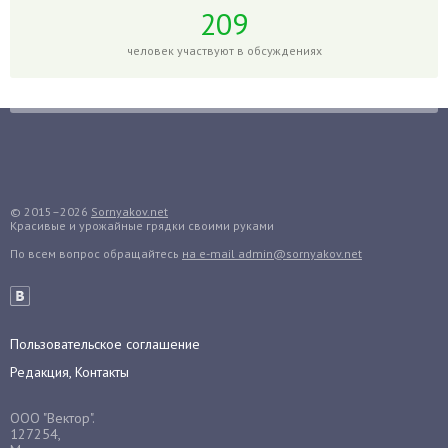
Годжи
209
Голубика
человек участвуют в обсуждениях
Горох
Гортензия
Гранат
Грибы
Груша
Груши
© 2015–2026
Sornyakov.net
Красивые и урожайные грядки своими руками
Грядки
По всем вопрос обращайтесь
на e-mail admin@sornyakov.net
Гуава
Гузмания
Дайкон
Декабрист
Пользовательское соглашение
Дельфиниум
Редакция, Контакты
Дендробиум
ООО "Вектор".
Денежное дерево
127254,