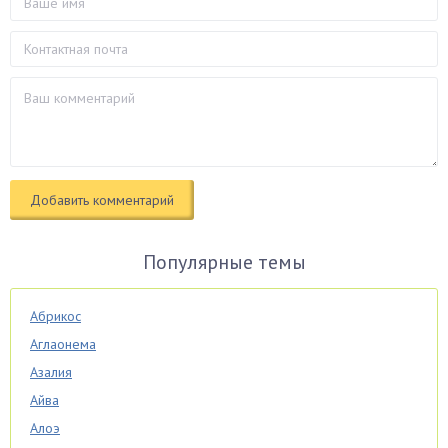
Популярные темы
Абрикос
Аглаонема
Азалия
Айва
Алоэ