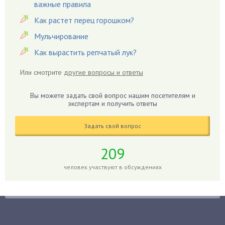
важные правила
Георгины
Герань
Как растет перец горошком?
Гиацинт
Мульчирование
Гибискус
Как вырастить репчатый лук?
Гиппеаструм
Или смотрите
другие вопросы и ответы
Гладиолусы
Глоксиния
Вы можете задать свой вопрос нашим посетителям и
Годжи
экспертам и получить ответы
Голубика
Задать свой вопрос
Горох
Гортензия
209
Гранат
человек участвуют в обсуждениях
Грибы
Груша
Груши
Грядки