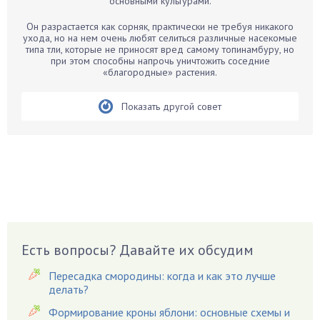
основными культурами.
Бегония
Белые грибы
Он разрастается как сорняк, практически не требуя никакого
ухода, но на нем очень любят селиться различные насекомые
Бирючина
типа тли, которые не приносят вред самому топинамбуру, но
при этом способны напрочь уничтожить соседние
Бобовые
«благородные» растения.
Боярышнык
Бруннера
Показать другой совет
Брусника
Бузина
Вазоны
Вешенки
Виноград
Вишня
Вредители
Есть вопросы? Давайте их обсудим
Гардения
Пересадка смородины: когда и как это лучше
Гацания
делать?
Гвоздики
Формирование кроны яблони: основные схемы и