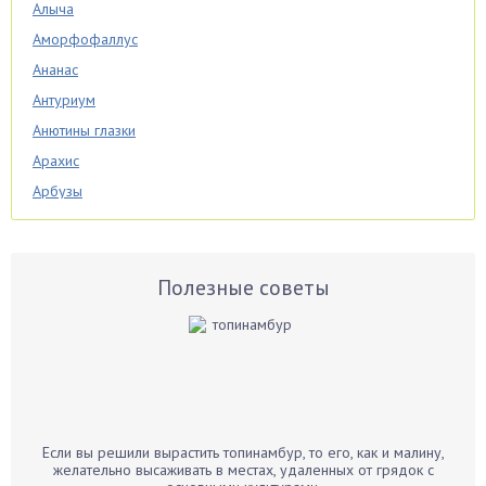
Алыча
Аморфофаллус
Ананас
Антуриум
Анютины глазки
Арахис
Арбузы
Аспарагус
Астры
Базилик
Полезные советы
Баклажаны
Бальзамин
Бамбук
Банан
Барбарис
Если вы решили вырастить топинамбур, то его, как и малину,
Бархатцы
желательно высаживать в местах, удаленных от грядок с