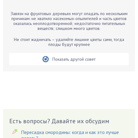
Барбарис
Завязи на фруктовых деревьях могут опадать по нескольким
Бархатцы
причинам: не хватило насекомых-опылителей и часть цветов
оказалась неоплодотворенной; недостаточно питательных
Бегония
веществ; слишком много цветов.
Белые грибы
Не стоит жадничать – удаляйте лишние цветы сами, тогда
Бирючина
плоды будут крупнее
Бобовые
Показать другой совет
Боярышнык
Бруннера
Брусника
Бузина
Вазоны
Вешенки
Виноград
Есть вопросы? Давайте их обсудим
Вишня
Вредители
Пересадка смородины: когда и как это лучше
Гардения