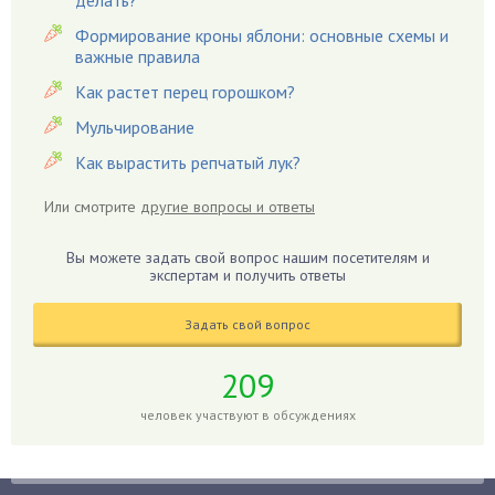
делать?
Гацания
Формирование кроны яблони: основные схемы и
важные правила
Гвоздики
Как растет перец горошком?
Георгины
Герань
Мульчирование
Гиацинт
Как вырастить репчатый лук?
Гибискус
Или смотрите
другие вопросы и ответы
Гиппеаструм
Гладиолусы
Вы можете задать свой вопрос нашим посетителям и
экспертам и получить ответы
Глоксиния
Годжи
Задать свой вопрос
Голубика
Горох
209
Гортензия
человек участвуют в обсуждениях
Гранат
Грибы
Груша