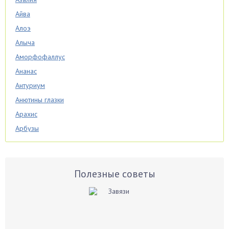
Айва
Алоэ
Алыча
Аморфофаллус
Ананас
Антуриум
Анютины глазки
Арахис
Арбузы
Аспарагус
Астры
Базилик
Полезные советы
Баклажаны
Бальзамин
Бамбук
Банан