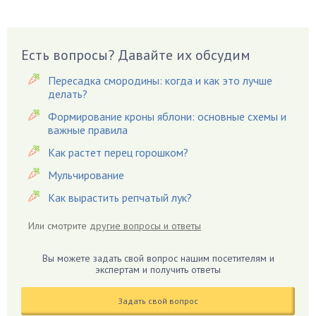
Виноград
Вишня
Вредители
Есть вопросы? Давайте их обсудим
Гардения
Пересадка смородины: когда и как это лучше
Гацания
делать?
Гвоздики
Формирование кроны яблони: основные схемы и
важные правила
Георгины
Герань
Как растет перец горошком?
Гиацинт
Мульчирование
Гибискус
Как вырастить репчатый лук?
Гиппеаструм
Или смотрите
другие вопросы и ответы
Гладиолусы
Глоксиния
Вы можете задать свой вопрос нашим посетителям и
Годжи
экспертам и получить ответы
Голубика
Задать свой вопрос
Горох