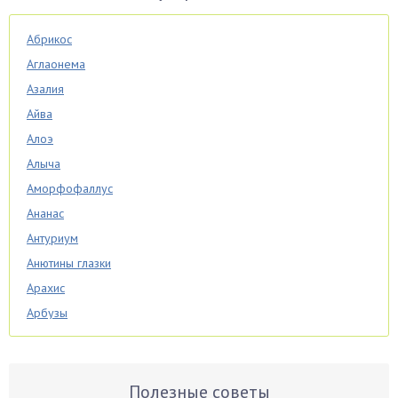
Абрикос
Аглаонема
Азалия
Айва
Алоэ
Алыча
Аморфофаллус
Ананас
Антуриум
Анютины глазки
Арахис
Арбузы
Аспарагус
Астры
Базилик
Полезные советы