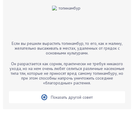
Баклажаны
Бальзамин
Бамбук
Банан
Барбарис
Если вы решили вырастить топинамбур, то его, как и малину,
Бархатцы
желательно высаживать в местах, удаленных от грядок с
основными культурами.
Бегония
Белые грибы
Он разрастается как сорняк, практически не требуя никакого
ухода, но на нем очень любят селиться различные насекомые
Бирючина
типа тли, которые не приносят вред самому топинамбуру, но
при этом способны напрочь уничтожить соседние
Бобовые
«благородные» растения.
Боярышнык
Бруннера
Показать другой совет
Брусника
Бузина
Вазоны
Вешенки