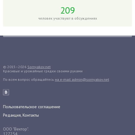
Гортензия
209
Гранат
человек участвуют в обсуждениях
Грибы
Груша
Груши
Грядки
Гуава
Гузмания
© 2015–2026
Sornyakov.net
Красивые и урожайные грядки своими руками
Дайкон
По всем вопрос обращайтесь
на e-mail admin@sornyakov.net
Декабрист
Дельфиниум
Дендробиум
Денежное дерево
Пользовательское соглашение
Диффенбахия
Редакция, Контакты
Драцена
ООО "Вектор".
Дыня
127254,