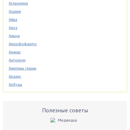
Аглаонема
Азалия
Айва
Алоэ
Алыча
Аморфофаллус
Ананас
Антуриум
Анютины глазки
Арахис
Арбузы
Аспарагус
Астры
Базилик
Полезные советы
Баклажаны
Бальзамин