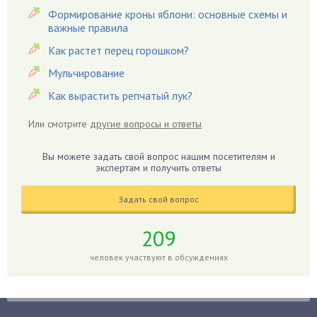
Вредители
Формирование кроны яблони: основные схемы и
важные правила
Гардения
Гацания
Как растет перец горошком?
Гвоздики
Мульчирование
Георгины
Как вырастить репчатый лук?
Герань
Или смотрите
другие вопросы и ответы
Гиацинт
Гибискус
Вы можете задать свой вопрос нашим посетителям и
Гиппеаструм
экспертам и получить ответы
Гладиолусы
Задать свой вопрос
Глоксиния
Годжи
209
Голубика
человек участвуют в обсуждениях
Горох
Гортензия
Гранат