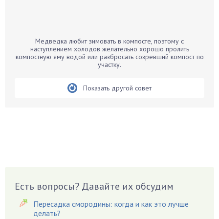
Бамбук
Банан
Барбарис
Медведка любит зимовать в компосте, поэтому с
Бархатцы
наступлением холодов желательно хорошо пролить
компостную яму водой или разбросать созревший компост по
Бегония
участку.
Белые грибы
Бирючина
Показать другой совет
Бобовые
Боярышнык
Бруннера
Брусника
Бузина
Вазоны
Вешенки
Есть вопросы? Давайте их обсудим
Виноград
Пересадка смородины: когда и как это лучше
Вишня
делать?