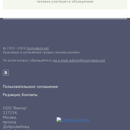
человек участвуют в обсуждениях
Горох
Гортензия
Гранат
Грибы
Груша
Груши
© 2015–2026
Sornyakov.net
Красивые и урожайные грядки своими руками
Грядки
По всем вопрос обращайтесь
на e-mail admin@sornyakov.net
Гуава
Гузмания
Дайкон
Декабрист
Пользовательское соглашение
Дельфиниум
Редакция, Контакты
Дендробиум
ООО "Вектор".
Денежное дерево
127254,
Москва,
Диффенбахия
проезд
Добролюбова,
Драцена