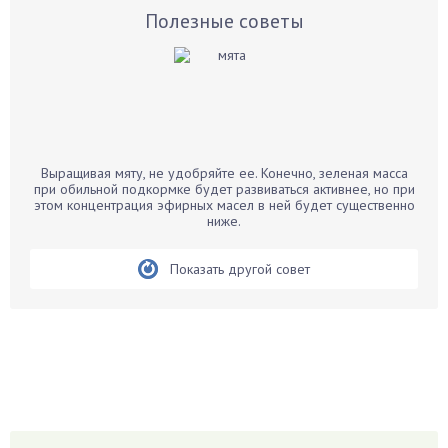
Базилик
Полезные советы
Баклажаны
Бальзамин
Бамбук
Банан
Барбарис
Выращивая мяту, не удобряйте ее. Конечно, зеленая масса
Бархатцы
при обильной подкормке будет развиваться активнее, но при
этом концентрация эфирных масел в ней будет существенно
Бегония
ниже.
Белые грибы
Бирючина
Показать другой совет
Бобовые
Боярышнык
Бруннера
Брусника
Бузина
Вазоны