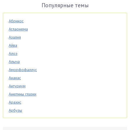
Популярные темы
Абрикос
Аглаонема
Азалия
Айва
Алоэ
Алыча
Аморфофаллус
Ананас
Антуриум
Анютины глазки
Арахис
Арбузы
Аспарагус
Астры