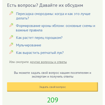
Вешенки
Есть вопросы? Давайте их обсудим
Виноград
Пересадка смородины: когда и как это лучше
Вишня
делать?
Вредители
Формирование кроны яблони: основные схемы и
важные правила
Гардения
Гацания
Как растет перец горошком?
Гвоздики
Мульчирование
Георгины
Как вырастить репчатый лук?
Герань
Или смотрите
другие вопросы и ответы
Гиацинт
Гибискус
Вы можете задать свой вопрос нашим посетителям и
Гиппеаструм
экспертам и получить ответы
Гладиолусы
Задать свой вопрос
Глоксиния
Годжи
209
Голубика