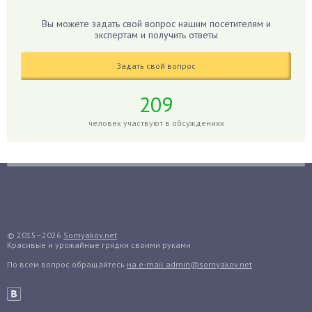
Гладиолусы
Вы можете задать свой вопрос нашим посетителям и
экспертам и получить ответы
Глоксиния
Годжи
Задать свой вопрос
Голубика
Горох
209
Гортензия
человек участвуют в обсуждениях
Гранат
Грибы
Груша
Груши
Грядки
Гуава
© 2015–2026
Sornyakov.net
Красивые и урожайные грядки своими руками
Гузмания
По всем вопрос обращайтесь
на e-mail admin@sornyakov.net
Дайкон
Декабрист
Дельфиниум