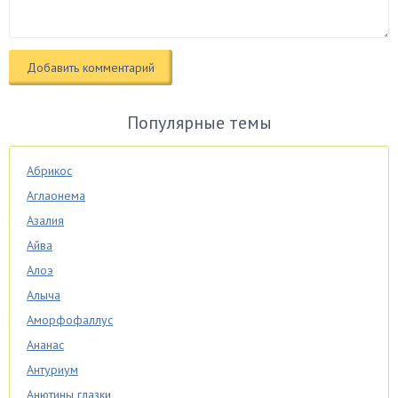
Популярные темы
Абрикос
Аглаонема
Азалия
Айва
Алоэ
Алыча
Аморфофаллус
Ананас
Антуриум
Анютины глазки