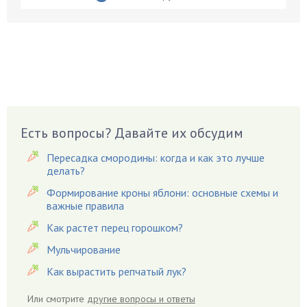
Бруннера
Брусника
Бузина
Вазоны
Вешенки
Виноград
Есть вопросы? Давайте их обсудим
Вишня
Вредители
Пересадка смородины: когда и как это лучше
Гардения
делать?
Гацания
Формирование кроны яблони: основные схемы и
важные правила
Гвоздики
Как растет перец горошком?
Георгины
Герань
Мульчирование
Гиацинт
Как вырастить репчатый лук?
Гибискус
Или смотрите
другие вопросы и ответы
Гиппеаструм