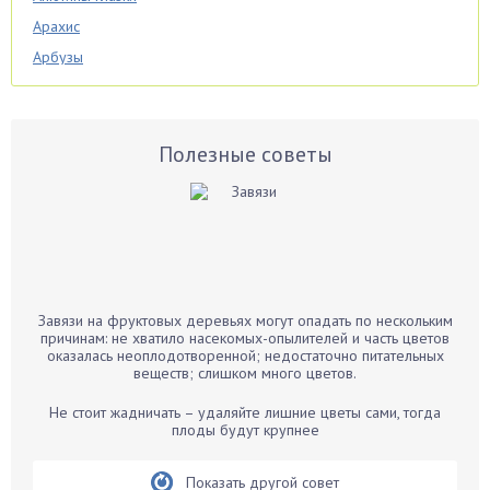
Арахис
Арбузы
Аспарагус
Астры
Базилик
Полезные советы
Баклажаны
Бальзамин
Бамбук
Банан
Барбарис
Завязи на фруктовых деревьях могут опадать по нескольким
Бархатцы
причинам: не хватило насекомых-опылителей и часть цветов
оказалась неоплодотворенной; недостаточно питательных
Бегония
веществ; слишком много цветов.
Белые грибы
Не стоит жадничать – удаляйте лишние цветы сами, тогда
Бирючина
плоды будут крупнее
Бобовые
Показать другой совет
Боярышнык