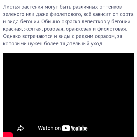
Листья растения могут быть различных оттенков
зеленого или даже фиолетового, всё зависит от сорта
и вида бегонии. Обычно окраска лепестков у бегонии
красная, желтая, розовая, оранжевая и фиолетовая.
Однако встречаются и виды с редким окрасом, за
которыми нужен более тщательный уход.