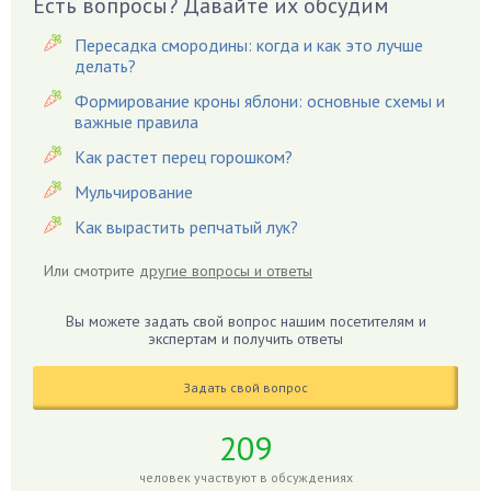
Есть вопросы? Давайте их обсудим
Виноград
Вишня
Пересадка смородины: когда и как это лучше
делать?
Вредители
Формирование кроны яблони: основные схемы и
Гардения
важные правила
Гацания
Как растет перец горошком?
Гвоздики
Мульчирование
Георгины
Как вырастить репчатый лук?
Герань
Гиацинт
Или смотрите
другие вопросы и ответы
Гибискус
Гиппеаструм
Вы можете задать свой вопрос нашим посетителям и
экспертам и получить ответы
Гладиолусы
Глоксиния
Задать свой вопрос
Годжи
209
Голубика
Горох
человек участвуют в обсуждениях