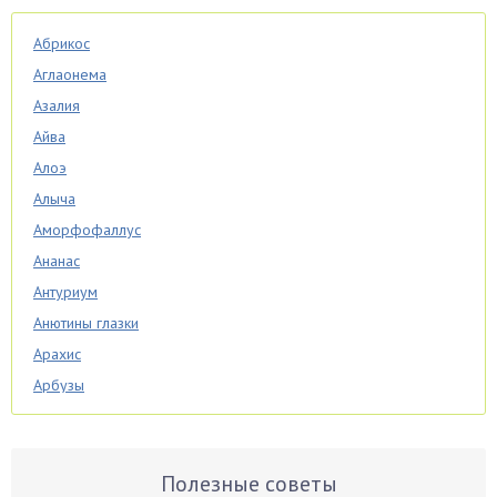
Абрикос
Аглаонема
Азалия
Айва
Алоэ
Алыча
Аморфофаллус
Ананас
Антуриум
Анютины глазки
Арахис
Арбузы
Аспарагус
Астры
Базилик
Полезные советы