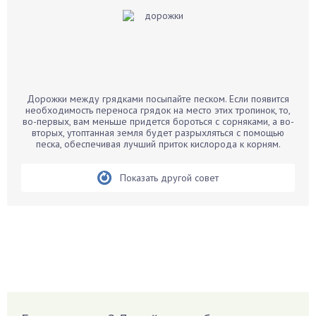
Баклажаны
Бальзамин
Бамбук
Банан
Барбарис
Дорожки между грядками посыпайте песком. Если появится
Бархатцы
необходимость переноса грядок на место этих тропинок, то,
во-первых, вам меньше придется бороться с сорняками, а во-
Бегония
вторых, утоптанная земля будет разрыхляться с помощью
песка, обеспечивая лучший приток кислорода к корням.
Белые грибы
Бирючина
Показать другой совет
Бобовые
Боярышнык
Бруннера
Брусника
Бузина
Вазоны
Вешенки