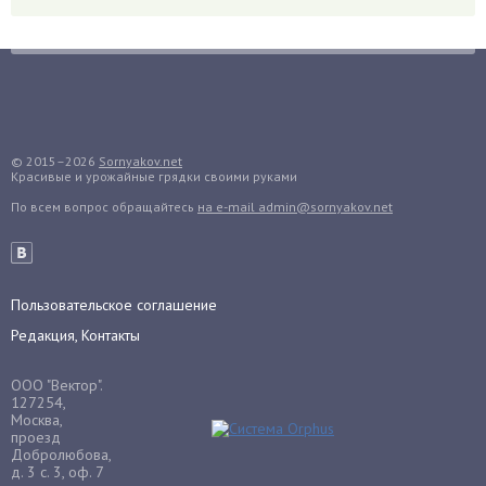
Гортензия
Гранат
Грибы
Груша
Груши
© 2015–2026
Sornyakov.net
Грядки
Красивые и урожайные грядки своими руками
Гуава
По всем вопрос обращайтесь
на e-mail admin@sornyakov.net
Гузмания
Дайкон
Декабрист
Пользовательское соглашение
Дельфиниум
Редакция, Контакты
Дендробиум
Денежное дерево
ООО "Вектор".
127254,
Диффенбахия
Москва,
проезд
Драцена
Добролюбова,
Дыня
д. 3 с. 3, оф. 7