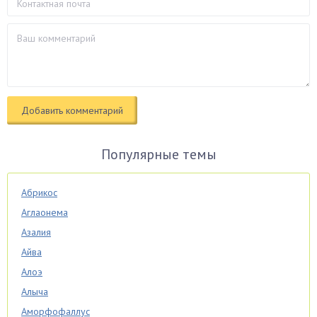
Популярные темы
Абрикос
Аглаонема
Азалия
Айва
Алоэ
Алыча
Аморфофаллус