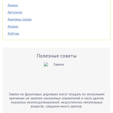
Ананас
Антуриум
Анютины глазки
Арахис
Арбузы
Аспарагус
Астры
Базилик
Полезные советы
Баклажаны
Бальзамин
Бамбук
Банан
Барбарис
Завязи на фруктовых деревьях могут опадать по нескольким
Бархатцы
причинам: не хватило насекомых-опылителей и часть цветов
оказалась неоплодотворенной; недостаточно питательных
Бегония
веществ; слишком много цветов.
Белые грибы