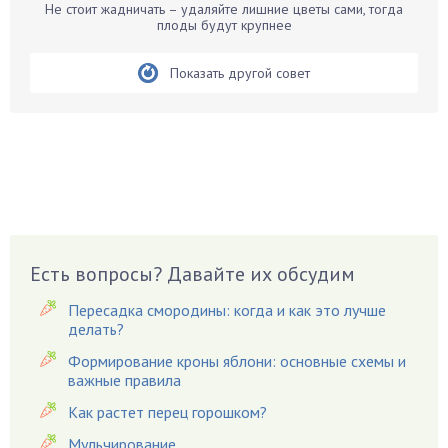
Не стоит жадничать – удаляйте лишние цветы сами, тогда
Бирючина
плоды будут крупнее
Бобовые
Показать другой совет
Боярышнык
Бруннера
Брусника
Бузина
Вазоны
Вешенки
Виноград
Есть вопросы? Давайте их обсудим
Вишня
Вредители
Пересадка смородины: когда и как это лучше
Гардения
делать?
Гацания
Формирование кроны яблони: основные схемы и
важные правила
Гвоздики
Как растет перец горошком?
Георгины
Герань
Мульчирование