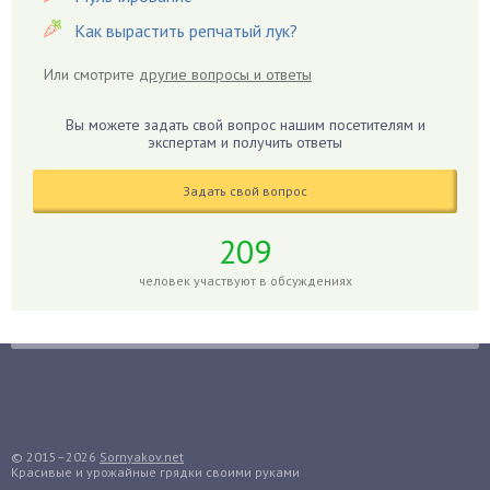
Гиацинт
Как вырастить репчатый лук?
Гибискус
Или смотрите
другие вопросы и ответы
Гиппеаструм
Гладиолусы
Вы можете задать свой вопрос нашим посетителям и
экспертам и получить ответы
Глоксиния
Годжи
Задать свой вопрос
Голубика
Горох
209
Гортензия
человек участвуют в обсуждениях
Гранат
Грибы
Груша
Груши
Грядки
Гуава
© 2015–2026
Sornyakov.net
Красивые и урожайные грядки своими руками
Гузмания