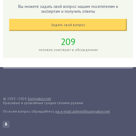
Вы можете задать свой вопрос нашим посетителям и
Гладиолусы
экспертам и получить ответы
Глоксиния
Годжи
Задать свой вопрос
Голубика
209
Горох
человек участвуют в обсуждениях
Гортензия
Гранат
Грибы
Груша
Груши
Грядки
© 2015–2026
Sornyakov.net
Гуава
Красивые и урожайные грядки своими руками
Гузмания
По всем вопрос обращайтесь
на e-mail admin@sornyakov.net
Дайкон
Декабрист
Дельфиниум