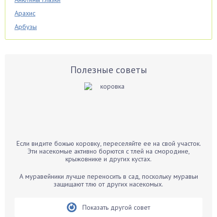
Арахис
Арбузы
Аспарагус
Астры
Базилик
Полезные советы
Баклажаны
Бальзамин
Бамбук
Банан
Барбарис
Если видите божью коровку, переселяйте ее на свой участок.
Бархатцы
Эти насекомые активно борются с тлей на смородине,
крыжовнике и других кустах.
Бегония
Белые грибы
А муравейники лучше переносить в сад, поскольку муравьи
защищают тлю от других насекомых.
Бирючина
Бобовые
Показать другой совет
Боярышнык