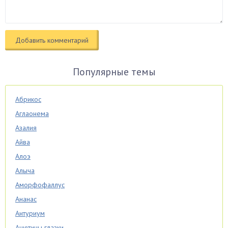
Популярные темы
Абрикос
Аглаонема
Азалия
Айва
Алоэ
Алыча
Аморфофаллус
Ананас
Антуриум
Анютины глазки