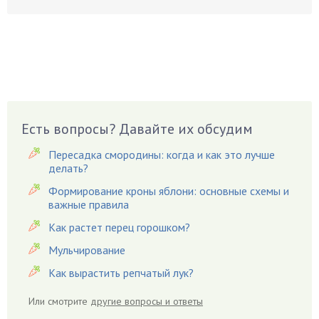
Бруннера
Брусника
Бузина
Вазоны
Вешенки
Виноград
Есть вопросы? Давайте их обсудим
Вишня
Пересадка смородины: когда и как это лучше
Вредители
делать?
Гардения
Формирование кроны яблони: основные схемы и
Гацания
важные правила
Гвоздики
Как растет перец горошком?
Георгины
Мульчирование
Герань
Как вырастить репчатый лук?
Гиацинт
Гибискус
Или смотрите
другие вопросы и ответы
Гиппеаструм