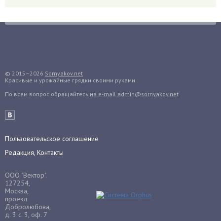
Голубика
Горох
Гортензия
Гранат
Грибы
Груша
© 2015–2026
Sornyakov.net
Красивые и урожайные грядки своими руками
Груши
По всем вопрос обращайтесь
на e-mail admin@sornyakov.net
Грядки
Гуава
Гузмания
Пользовательское соглашение
Дайкон
Редакция, Контакты
Декабрист
Дельфиниум
ООО "Вектор".
Дендробиум
127254,
Москва,
Денежное дерево
проезд
Добролюбова,
Диффенбахия
д. 3 с. 3, оф. 7