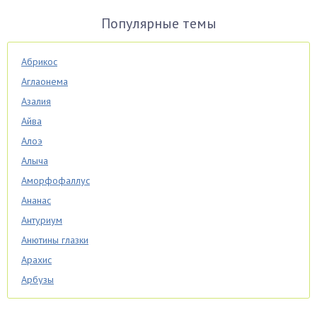
Популярные темы
Абрикос
Аглаонема
Азалия
Айва
Алоэ
Алыча
Аморфофаллус
Ананас
Антуриум
Анютины глазки
Арахис
Арбузы
Аспарагус