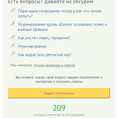
Есть вопросы? Давайте их обсудим
Вазоны
Вешенки
Пересадка смородины: когда и как это лучше
Виноград
делать?
Вишня
Формирование кроны яблони: основные схемы и
важные правила
Вредители
Как растет перец горошком?
Гардения
Гацания
Мульчирование
Гвоздики
Как вырастить репчатый лук?
Георгины
Или смотрите
другие вопросы и ответы
Герань
Гиацинт
Вы можете задать свой вопрос нашим посетителям и
экспертам и получить ответы
Гибискус
Гиппеаструм
Задать свой вопрос
Гладиолусы
Глоксиния
209
Годжи
человек участвуют в обсуждениях