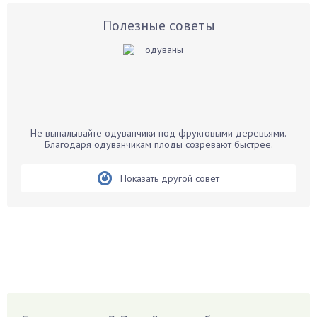
Астры
Базилик
Полезные советы
Баклажаны
Бальзамин
Бамбук
Банан
Барбарис
Не выпалывайте одуванчики под фруктовыми деревьями.
Бархатцы
Благодаря одуванчикам плоды созревают быстрее.
Бегония
Показать другой совет
Белые грибы
Бирючина
Бобовые
Боярышнык
Бруннера
Брусника
Бузина