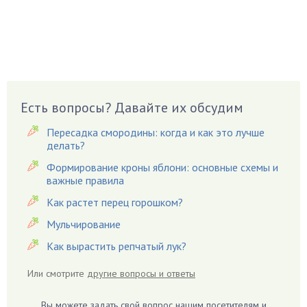
Боярышнык
Бруннера
Брусника
Бузина
Вазоны
Вешенки
Есть вопросы? Давайте их обсудим
Виноград
Пересадка смородины: когда и как это лучше
Вишня
делать?
Вредители
Формирование кроны яблони: основные схемы и
важные правила
Гардения
Гацания
Как растет перец горошком?
Гвоздики
Мульчирование
Георгины
Как вырастить репчатый лук?
Герань
Или смотрите
другие вопросы и ответы
Гиацинт
Гибискус
Вы можете задать свой вопрос нашим посетителям и