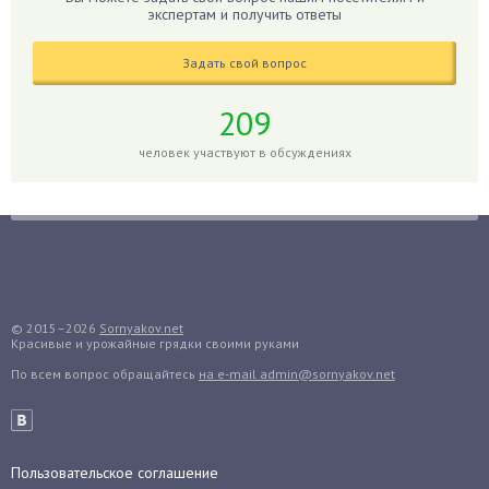
Гиппеаструм
экспертам и получить ответы
Гладиолусы
Задать свой вопрос
Глоксиния
Годжи
209
Голубика
человек участвуют в обсуждениях
Горох
Гортензия
Гранат
Грибы
Груша
Груши
© 2015–2026
Sornyakov.net
Красивые и урожайные грядки своими руками
Грядки
По всем вопрос обращайтесь
на e-mail admin@sornyakov.net
Гуава
Гузмания
Дайкон
Декабрист
Пользовательское соглашение