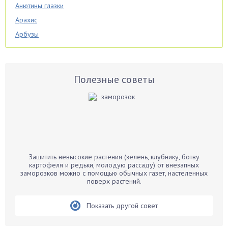
Анютины глазки
Арахис
Арбузы
Аспарагус
Астры
Базилик
Полезные советы
Баклажаны
Бальзамин
Бамбук
Банан
Барбарис
Защитить невысокие растения (зелень, клубнику, ботву
Бархатцы
картофеля и редьки, молодую рассаду) от внезапных
заморозков можно с помощью обычных газет, настеленных
Бегония
поверх растений.
Белые грибы
Бирючина
Показать другой совет
Бобовые