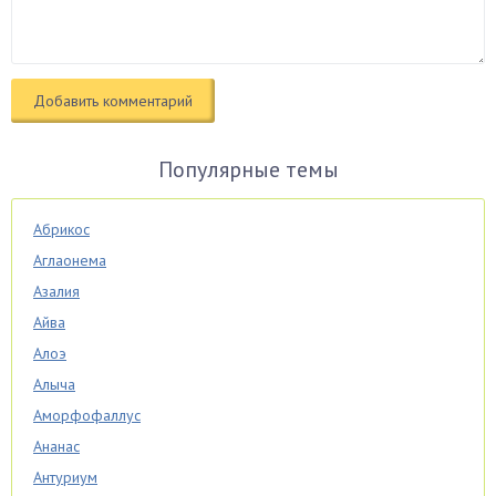
Популярные темы
Абрикос
Аглаонема
Азалия
Айва
Алоэ
Алыча
Аморфофаллус
Ананас
Антуриум