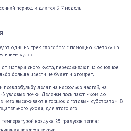
сенний период и длится 3-7 недель.
я
зуют один из трех способов: с помощью «деток» на
елением куста.
 от материнского куста, пересаживают на основное
ульба больше цвести не будет и отомрет.
 псевдобульбу делят на несколько частей, на
-3 узловые почки. Деленки посыпают мхом до
е чего высаживают в горшок с готовым субстратом. В
тщательного ухода, для этого его:
 температурой воздуха 25 градусов тепла;
кивания воздуха вокруг.