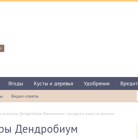
и
Ягоды
Кусты и деревья
Удобрения
Вредит
ты
Видео-советы
 культуры Дендробиум Фаленопсис: посадка и уход за цветком
уры Дендробиум