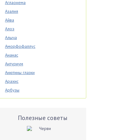
Аглаонема
Азалия
Айва
Алоэ
Алыча
Аморфофаллус
Ананас
Антуриум
Анютины глазки
Арахис
Арбузы
Аспарагус
Астры
Базилик
Полезные советы
Баклажаны
Бальзамин