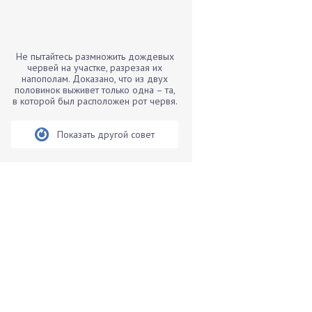
Бамбук
Банан
Барбарис
Не пытайтесь размножить дождевых
Бархатцы
червей на участке, разрезая их
напополам. Доказано, что из двух
Бегония
половинок выживет только одна – та,
в которой был расположен рот червя.
Белые грибы
Бирючина
Показать другой совет
Бобовые
Боярышнык
Бруннера
Брусника
Бузина
Вазоны
Вешенки
Виноград
Вишня