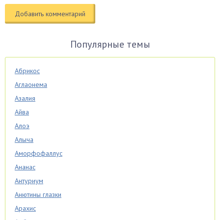
Популярные темы
Абрикос
Аглаонема
Азалия
Айва
Алоэ
Алыча
Аморфофаллус
Ананас
Антуриум
Анютины глазки
Арахис