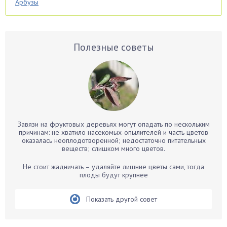
Арбузы
Аспарагус
Астры
Базилик
Полезные советы
Баклажаны
Бальзамин
Бамбук
Банан
Барбарис
Завязи на фруктовых деревьях могут опадать по нескольким
Бархатцы
причинам: не хватило насекомых-опылителей и часть цветов
оказалась неоплодотворенной; недостаточно питательных
Бегония
веществ; слишком много цветов.
Белые грибы
Не стоит жадничать – удаляйте лишние цветы сами, тогда
Бирючина
плоды будут крупнее
Бобовые
Показать другой совет
Боярышнык
Бруннера