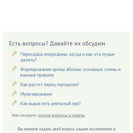
Брусника
Бузина
Вазоны
Вешенки
Виноград
Есть вопросы? Давайте их обсудим
Вишня
Вредители
Пересадка смородины: когда и как это лучше
Гардения
делать?
Гацания
Формирование кроны яблони: основные схемы и
важные правила
Гвоздики
Как растет перец горошком?
Георгины
Герань
Мульчирование
Гиацинт
Как вырастить репчатый лук?
Гибискус
Или смотрите
другие вопросы и ответы
Гиппеаструм
Гладиолусы
Вы можете задать свой вопрос нашим посетителям и