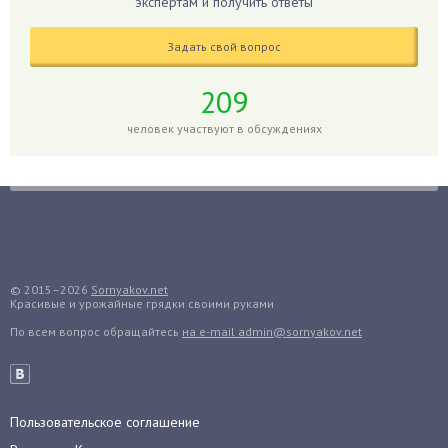
экспертам и получить ответы
Глоксиния
Годжи
Задать свой вопрос
Голубика
Горох
209
Гортензия
человек участвуют в обсуждениях
Гранат
Грибы
Груша
Груши
Грядки
Гуава
© 2015–2026
Sornyakov.net
Красивые и урожайные грядки своими руками
Гузмания
По всем вопрос обращайтесь
на e-mail admin@sornyakov.net
Дайкон
Декабрист
Дельфиниум
Пользовательское соглашение
Дендробиум