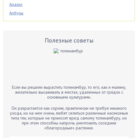
Арахис
Арбузы
Аспарагус
Астры
Базилик
Полезные советы
Баклажаны
Бальзамин
Бамбук
Банан
Барбарис
Если вы решили вырастить топинамбур, то его, как и малину,
Бархатцы
желательно высаживать в местах, удаленных от грядок с
основными культурами.
Бегония
Белые грибы
Он разрастается как сорняк, практически не требуя никакого
ухода, но на нем очень любят селиться различные насекомые
Бирючина
типа тли, которые не приносят вред самому топинамбуру, но
при этом способны напрочь уничтожить соседние
Бобовые
«благородные» растения.
Боярышнык