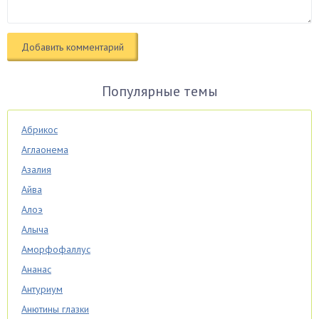
Популярные темы
Абрикос
Аглаонема
Азалия
Айва
Алоэ
Алыча
Аморфофаллус
Ананас
Антуриум
Анютины глазки