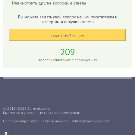
Или смотрите
другие вопросы и ответы
Гладиолусы
Глоксиния
Вы можете задать свой вопрос нашим посетителям и
Годжи
экспертам и получить ответы
Голубика
Задать свой вопрос
Горох
Гортензия
209
Гранат
человек участвуют в обсуждениях
Грибы
Груша
Груши
Грядки
Гуава
Гузмания
© 2015–2026
Sornyakov.net
Красивые и урожайные грядки своими руками
Дайкон
По всем вопрос обращайтесь
на e-mail admin@sornyakov.net
Декабрист
Дельфиниум