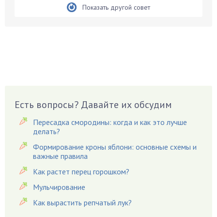
Бруннера
Показать другой совет
Брусника
Бузина
Вазоны
Вешенки
Виноград
Вишня
Вредители
Есть вопросы? Давайте их обсудим
Гардения
Пересадка смородины: когда и как это лучше
Гацания
делать?
Гвоздики
Формирование кроны яблони: основные схемы и
важные правила
Георгины
Герань
Как растет перец горошком?
Гиацинт
Мульчирование
Гибискус
Как вырастить репчатый лук?
Гиппеаструм