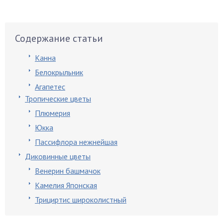
Содержание статьи
Канна
Белокрыльник
Агапетес
Тропические цветы
Плюмерия
Юкка
Пассифлора нежнейшая
Диковинные цветы
Венерин башмачок
Камелия Японская
Трициртис широколистный