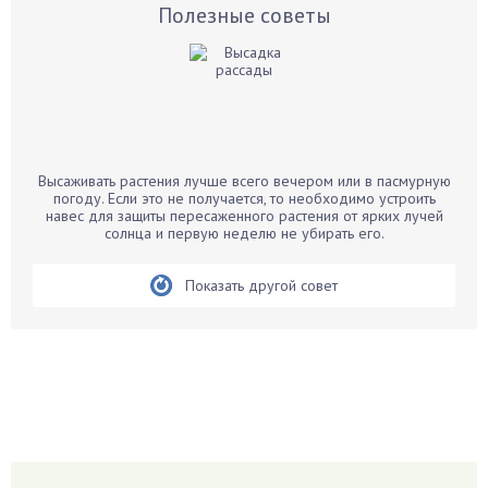
Базилик
Полезные советы
Баклажаны
Бальзамин
Бамбук
Банан
Барбарис
Высаживать растения лучше всего вечером или в пасмурную
Бархатцы
погоду. Если это не получается, то необходимо устроить
навес для защиты пересаженного растения от ярких лучей
Бегония
солнца и первую неделю не убирать его.
Белые грибы
Бирючина
Показать другой совет
Бобовые
Боярышнык
Бруннера
Брусника
Бузина
Вазоны