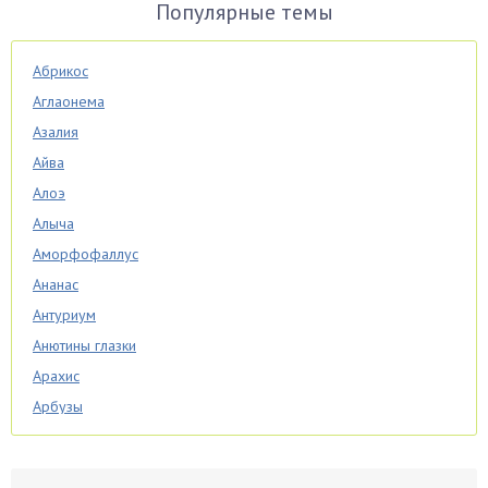
Популярные темы
Абрикос
Аглаонема
Азалия
Айва
Алоэ
Алыча
Аморфофаллус
Ананас
Антуриум
Анютины глазки
Арахис
Арбузы
Аспарагус
Астры