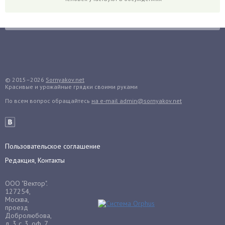
Горох
Гортензия
Гранат
Грибы
Груша
Груши
© 2015–2026
Sornyakov.net
Красивые и урожайные грядки своими руками
Грядки
По всем вопрос обращайтесь
на e-mail admin@sornyakov.net
Гуава
Гузмания
Дайкон
Декабрист
Пользовательское соглашение
Дельфиниум
Редакция, Контакты
Дендробиум
ООО "Вектор".
Денежное дерево
127254,
Москва,
Диффенбахия
проезд
Добролюбова,
Драцена
д. 3 с. 3, оф. 7