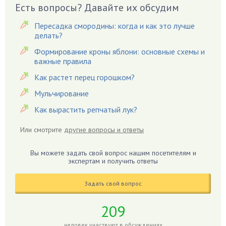
Вешенки
Есть вопросы? Давайте их обсудим
Виноград
Пересадка смородины: когда и как это лучше
Вишня
делать?
Вредители
Формирование кроны яблони: основные схемы и
важные правила
Гардения
Гацания
Как растет перец горошком?
Гвоздики
Мульчирование
Георгины
Как вырастить репчатый лук?
Герань
Или смотрите
другие вопросы и ответы
Гиацинт
Гибискус
Вы можете задать свой вопрос нашим посетителям и
Гиппеаструм
экспертам и получить ответы
Гладиолусы
Задать свой вопрос
Глоксиния
Годжи
209
Голубика
человек участвуют в обсуждениях