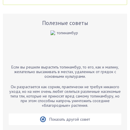
Аспарагус
Астры
Базилик
Полезные советы
Баклажаны
Бальзамин
Бамбук
Банан
Барбарис
Если вы решили вырастить топинамбур, то его, как и малину,
Бархатцы
желательно высаживать в местах, удаленных от грядок с
основными культурами.
Бегония
Белые грибы
Он разрастается как сорняк, практически не требуя никакого
ухода, но на нем очень любят селиться различные насекомые
Бирючина
типа тли, которые не приносят вред самому топинамбуру, но
при этом способны напрочь уничтожить соседние
Бобовые
«благородные» растения.
Боярышнык
Бруннера
Показать другой совет
Брусника