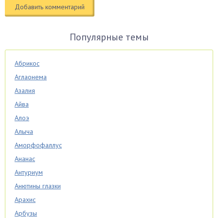
Популярные темы
Абрикос
Аглаонема
Азалия
Айва
Алоэ
Алыча
Аморфофаллус
Ананас
Антуриум
Анютины глазки
Арахис
Арбузы