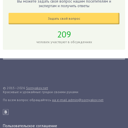
Вы можете задать свой вопрос нашим посетителям и
Годжи
экспертам и получить ответы
Голубика
Задать свой вопрос
Горох
Гортензия
209
Гранат
человек участвуют в обсуждениях
Грибы
Груша
Груши
Грядки
Гуава
Гузмания
© 2015–2026
Sornyakov.net
Красивые и урожайные грядки своими руками
Дайкон
По всем вопрос обращайтесь
на e-mail admin@sornyakov.net
Декабрист
Дельфиниум
Дендробиум
Денежное дерево
Пользовательское соглашение