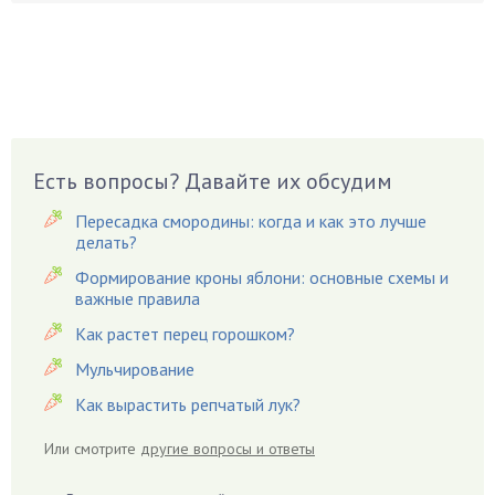
Бузина
Вазоны
Вешенки
Виноград
Вишня
Вредители
Есть вопросы? Давайте их обсудим
Гардения
Пересадка смородины: когда и как это лучше
Гацания
делать?
Гвоздики
Формирование кроны яблони: основные схемы и
важные правила
Георгины
Герань
Как растет перец горошком?
Гиацинт
Мульчирование
Гибискус
Как вырастить репчатый лук?
Гиппеаструм
Или смотрите
другие вопросы и ответы
Гладиолусы
Глоксиния