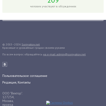
Горох
человек участвуют в обсуждениях
Гортензия
Гранат
Грибы
Груша
Груши
© 2015–2026
Sornyakov.net
Грядки
Красивые и урожайные грядки своими руками
Гуава
По всем вопрос обращайтесь
на e-mail admin@sornyakov.net
Гузмания
Дайкон
Декабрист
Пользовательское соглашение
Дельфиниум
Редакция, Контакты
Дендробиум
Денежное дерево
ООО "Вектор".
127254,
Диффенбахия
Москва,
проезд
Драцена