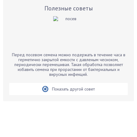
Базилик
Полезные советы
Баклажаны
Бальзамин
Бамбук
Банан
Барбарис
Перед посевом семена можно подержать в течение часа в
Бархатцы
герметично закрытой емкости с давленым чесноком,
периодически перемешивая. Такая обработка позволяет
Бегония
избавить семена при прорастании от бактериальных и
вирусных инфекций.
Белые грибы
Бирючина
Показать другой совет
Бобовые
Боярышнык
Бруннера
Брусника
Бузина
Вазоны