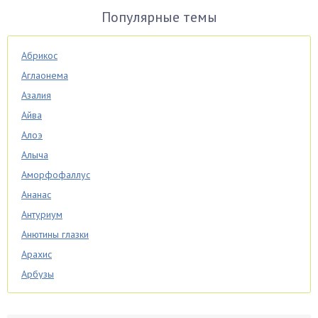
Популярные темы
Абрикос
Аглаонема
Азалия
Айва
Алоэ
Алыча
Аморфофаллус
Ананас
Антуриум
Анютины глазки
Арахис
Арбузы
Аспарагус
Астры