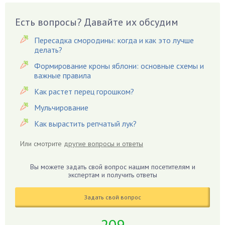
Вешенки
Есть вопросы? Давайте их обсудим
Виноград
Вишня
Пересадка смородины: когда и как это лучше
делать?
Вредители
Формирование кроны яблони: основные схемы и
Гардения
важные правила
Гацания
Как растет перец горошком?
Гвоздики
Мульчирование
Георгины
Как вырастить репчатый лук?
Герань
Гиацинт
Или смотрите
другие вопросы и ответы
Гибискус
Гиппеаструм
Вы можете задать свой вопрос нашим посетителям и
экспертам и получить ответы
Гладиолусы
Глоксиния
Задать свой вопрос
Годжи
209
Голубика