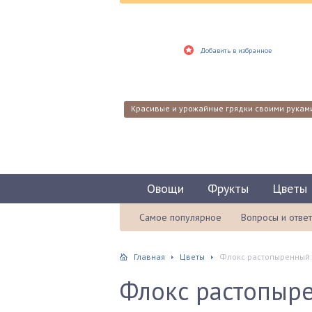
Добавить в избранное
Красивые и урожайные грядки своими рукам
Овощи
Фрукты
Цветы
Самое популярное
Вопросы и отве
Главная
Цветы
Флокс растопыренный: 
Флокс растопыре