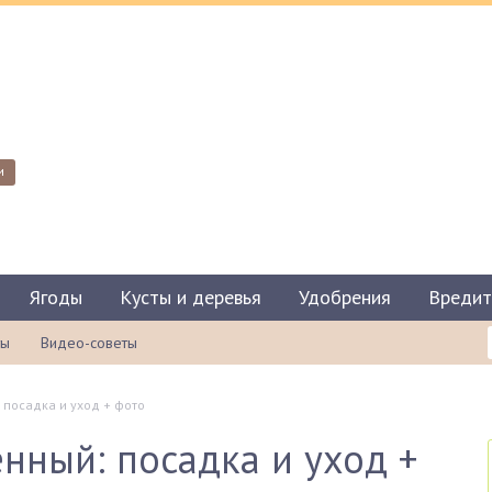
и
Ягоды
Кусты и деревья
Удобрения
Вредит
ты
Видео-советы
посадка и уход + фото
нный: посадка и уход +