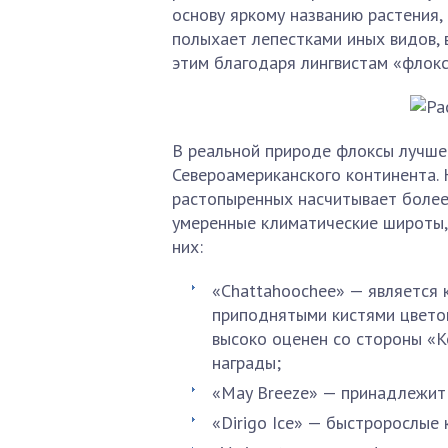
основу яркому названию растения
полыхает лепестками иных видов, 
этим благодаря лингвистам «флокс
В реальной природе флоксы лучше
Североамериканского континента.
растопыренных насчитывает более
умеренные климатические широты
них:
«Chattahoochee» — является 
приподнятыми кистями цветов
высоко оценен со стороны «
награды;
«May Breeze» — принадлежит
«Dirigo Ice» — быстророслые 