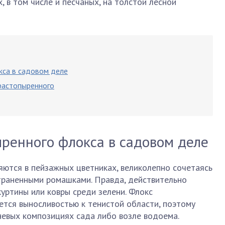
 в том числе и песчаных, на толстой лесной
кса в садовом деле
растопыренного
ренного флокса в садовом деле
яются в пейзажных цветниках, великолепно сочетаясь
траненными ромашками. Правда, действительно
уртины или ковры среди зелени. Флокс
ется выносливостью к тенистой области, поэтому
невых композициях сада либо возле водоема.