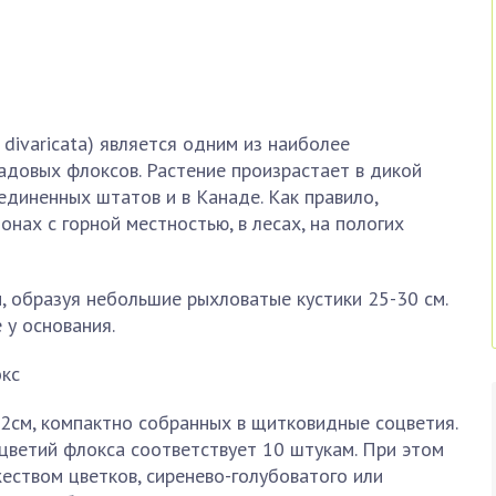
 divaricata) является одним из наиболее
адовых флоксов. Растение произрастает в дикой
единенных штатов и в Канаде. Как правило,
нах с горной местностью, в лесах, на пологих
, образуя небольшие рыхловатые кустики 25-30 см.
 у основания.
2см, компактно собранных в щитковидные соцветия.
цветий флокса соответствует 10 штукам. При этом
жеством цветков, сиренево-голубоватого или