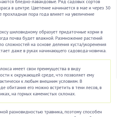
ечаются бледно-лавандовые. Ряд садовых сортов
раса в центре. Цветение начинается в мае и через 30
е прохладная пора года влияет на увеличение
оксу шиловидному образует придаточные корни в
когда почва будет влажной. Размножение растений
ло сложностей на основе деления куста/укоренения
стает даже в руках начинающего садовода-новичка.
локса имеет свои преимущества в виду
ости к окружающей среде, что позволяет ему
актически к любым внешним условиям. В
де обитания его можно встретить в тени лесов, в
иках, на горных каменистых склонах.
ной разновидностью травника, поэтому способен