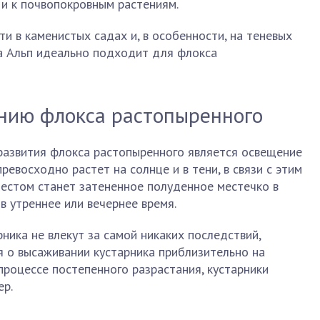
и к почвопокровным растениям.
и в каменистых садах и, в особенности, на теневых
на Альп идеально подходит для флокса
нию флокса растопыренного
развития флокса растопыренного является освещение
превосходно растет на солнце и в тени, в связи с этим
местом станет затененное полуденное местечко в
в утреннее или вечернее время.
ника не влекут за самой никаких последствий,
я о высаживании кустарника приблизительно на
 процессе постепенного разрастания, кустарники
ер.