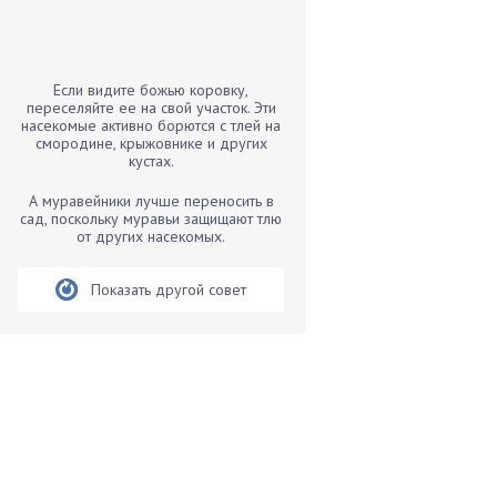
Бамбук
Банан
Барбарис
Если видите божью коровку,
Бархатцы
переселяйте ее на свой участок. Эти
насекомые активно борются с тлей на
Бегония
смородине, крыжовнике и других
кустах.
Белые грибы
Бирючина
А муравейники лучше переносить в
сад, поскольку муравьи защищают тлю
Бобовые
от других насекомых.
Боярышнык
Бруннера
Показать другой совет
Брусника
Бузина
Вазоны
Вешенки
Виноград
Вишня