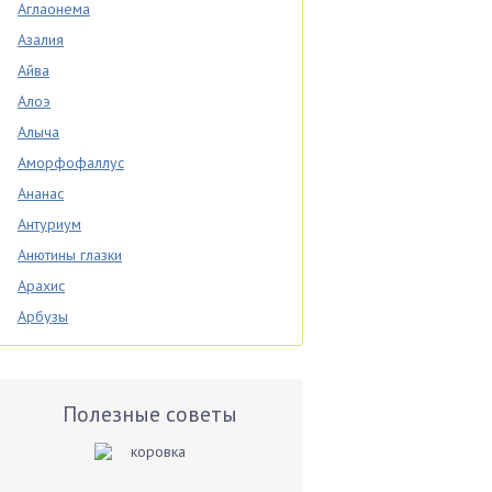
Аглаонема
Азалия
Айва
Алоэ
Алыча
Аморфофаллус
Ананас
Антуриум
Анютины глазки
Арахис
Арбузы
Аспарагус
Астры
Базилик
Полезные советы
Баклажаны
Бальзамин