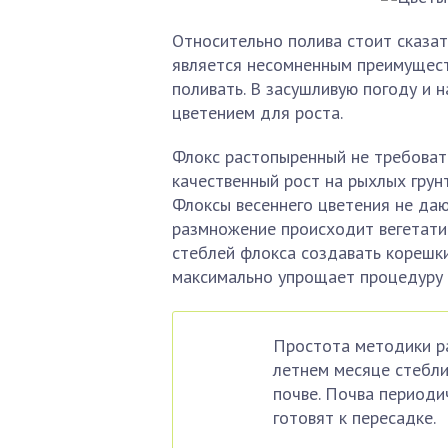
Относительно полива стоит сказат
является несомненным преимуществ
поливать. В засушливую погоду и 
цветением для роста.
Флокс растопыренный не требовате
качественный рост на рыхлых грун
Флоксы весеннего цветения не дают
размножение происходит вегетатив
стеблей флокса создавать корешки
максимально упрощает процедуру
Простота методики р
летнем месяце стебл
почве. Почва периоди
готовят к пересадке.