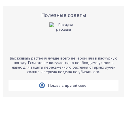
Астры
Базилик
Полезные советы
Баклажаны
Бальзамин
Бамбук
Банан
Барбарис
Высаживать растения лучше всего вечером или в пасмурную
Бархатцы
погоду. Если это не получается, то необходимо устроить
навес для защиты пересаженного растения от ярких лучей
Бегония
солнца и первую неделю не убирать его.
Белые грибы
Бирючина
Показать другой совет
Бобовые
Боярышнык
Бруннера
Брусника
Бузина