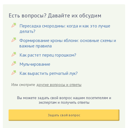
Вазоны
Вешенки
Есть вопросы? Давайте их обсудим
Виноград
Пересадка смородины: когда и как это лучше
Вишня
делать?
Вредители
Формирование кроны яблони: основные схемы и
важные правила
Гардения
Гацания
Как растет перец горошком?
Гвоздики
Мульчирование
Георгины
Как вырастить репчатый лук?
Герань
Или смотрите
другие вопросы и ответы
Гиацинт
Гибискус
Вы можете задать свой вопрос нашим посетителям и
Гиппеаструм
экспертам и получить ответы
Гладиолусы
Задать свой вопрос
Глоксиния
Годжи