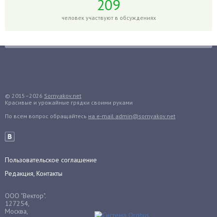
209
Голубика
человек участвуют в обсуждениях
Горох
Гортензия
Гранат
Грибы
Груша
Груши
© 2015–2026
Sornyakov.net
Красивые и урожайные грядки своими руками
Грядки
По всем вопрос обращайтесь
на e-mail admin@sornyakov.net
Гуава
Гузмания
Дайкон
Декабрист
Пользовательское соглашение
Дельфиниум
Редакция, Контакты
Дендробиум
ООО "Вектор".
Денежное дерево
127254,
Москва,
Диффенбахия