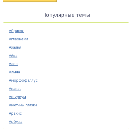
Популярные темы
Абрикос
Аглаонема
Азалия
Айва
Алоэ
Алыча
Аморфофаллус
Ананас
Антуриум
Анютины глазки
Арахис
Арбузы
Аспарагус