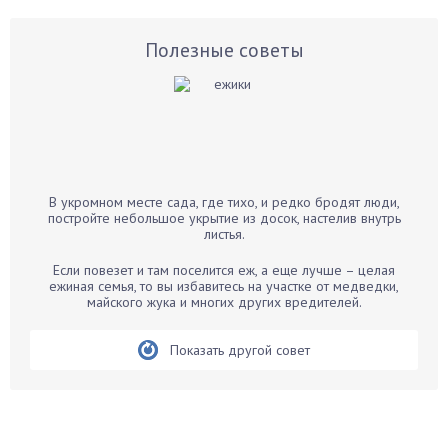
Астры
Базилик
Полезные советы
Баклажаны
Бальзамин
Бамбук
Банан
Барбарис
В укромном месте сада, где тихо, и редко бродят люди,
Бархатцы
постройте небольшое укрытие из досок, настелив внутрь
листья.
Бегония
Белые грибы
Если повезет и там поселится еж, а еще лучше – целая
ежиная семья, то вы избавитесь на участке от медведки,
Бирючина
майского жука и многих других вредителей.
Бобовые
Показать другой совет
Боярышнык
Бруннера
Брусника
Бузина