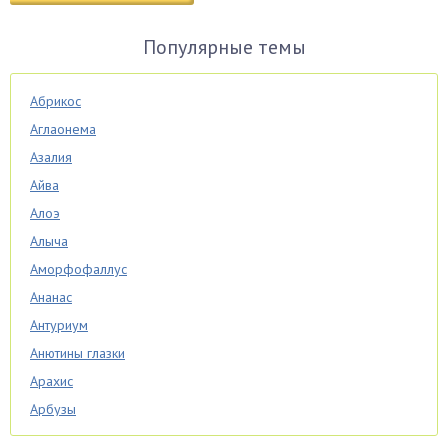
Популярные темы
Абрикос
Аглаонема
Азалия
Айва
Алоэ
Алыча
Аморфофаллус
Ананас
Антуриум
Анютины глазки
Арахис
Арбузы
Аспарагус