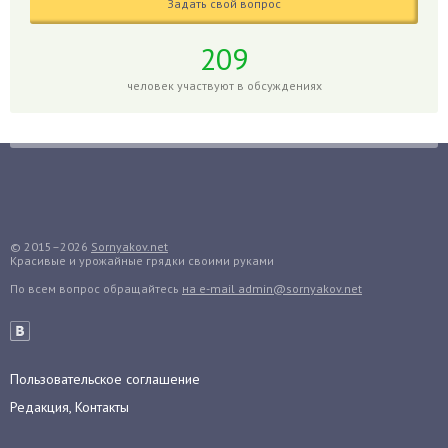
Задать свой вопрос
Голубика
Горох
209
Гортензия
человек участвуют в обсуждениях
Гранат
Грибы
Груша
Груши
Грядки
Гуава
© 2015–2026
Sornyakov.net
Красивые и урожайные грядки своими руками
Гузмания
По всем вопрос обращайтесь
на e-mail admin@sornyakov.net
Дайкон
Декабрист
Дельфиниум
Пользовательское соглашение
Дендробиум
Редакция, Контакты
Денежное дерево
Диффенбахия