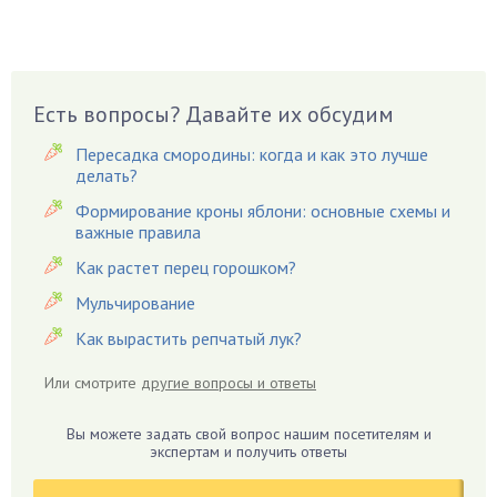
Вазоны
Вешенки
Виноград
Есть вопросы? Давайте их обсудим
Вишня
Вредители
Пересадка смородины: когда и как это лучше
Гардения
делать?
Гацания
Формирование кроны яблони: основные схемы и
важные правила
Гвоздики
Как растет перец горошком?
Георгины
Герань
Мульчирование
Гиацинт
Как вырастить репчатый лук?
Гибискус
Или смотрите
другие вопросы и ответы
Гиппеаструм
Гладиолусы
Вы можете задать свой вопрос нашим посетителям и
экспертам и получить ответы
Глоксиния
Годжи