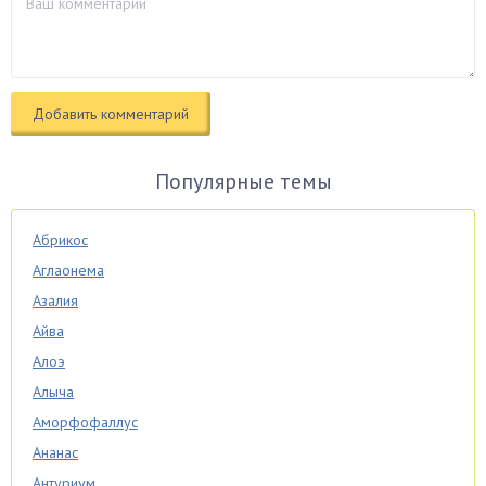
Популярные темы
Абрикос
Аглаонема
Азалия
Айва
Алоэ
Алыча
Аморфофаллус
Ананас
Антуриум