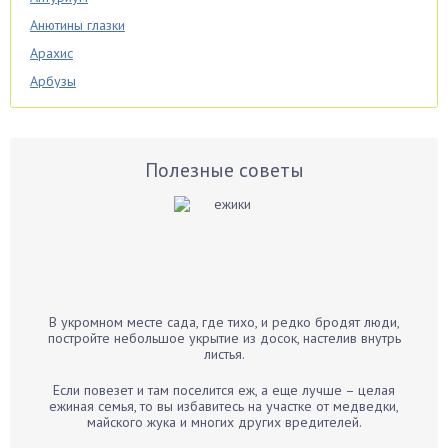
Анютины глазки
Арахис
Арбузы
Аспарагус
Астры
Базилик
Полезные советы
Баклажаны
Бальзамин
Бамбук
Банан
Барбарис
В укромном месте сада, где тихо, и редко бродят люди,
Бархатцы
постройте небольшое укрытие из досок, настелив внутрь
листья.
Бегония
Белые грибы
Если повезет и там поселится еж, а еще лучше – целая
ежиная семья, то вы избавитесь на участке от медведки,
Бирючина
майского жука и многих других вредителей.
Бобовые