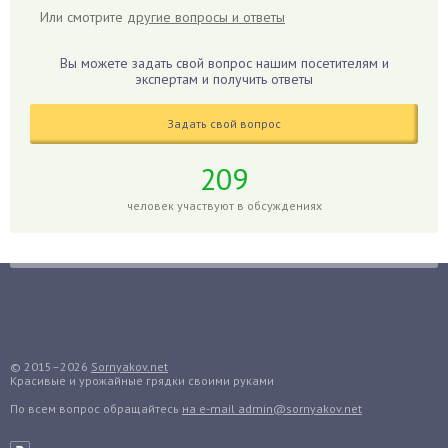
Или смотрите
другие вопросы и ответы
Гиппеаструм
Гладиолусы
Вы можете задать свой вопрос нашим посетителям и
экспертам и получить ответы
Глоксиния
Годжи
Задать свой вопрос
Голубика
Горох
209
Гортензия
человек участвуют в обсуждениях
Гранат
Грибы
Груша
Груши
Грядки
Гуава
© 2015–2026
Sornyakov.net
Красивые и урожайные грядки своими руками
Гузмания
По всем вопрос обращайтесь
на e-mail admin@sornyakov.net
Дайкон
Декабрист