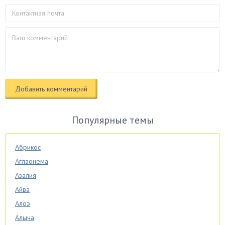
Популярные темы
Абрикос
Аглаонема
Азалия
Айва
Алоэ
Алыча