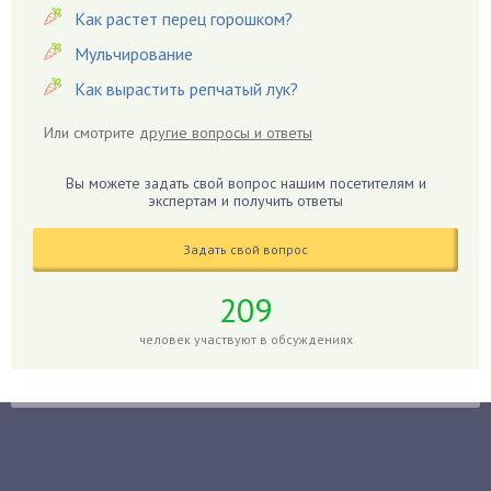
Герань
Как растет перец горошком?
Гиацинт
Мульчирование
Гибискус
Как вырастить репчатый лук?
Гиппеаструм
Или смотрите
другие вопросы и ответы
Гладиолусы
Глоксиния
Вы можете задать свой вопрос нашим посетителям и
Годжи
экспертам и получить ответы
Голубика
Задать свой вопрос
Горох
Гортензия
209
Гранат
человек участвуют в обсуждениях
Грибы
Груша
Груши
Грядки
Гуава