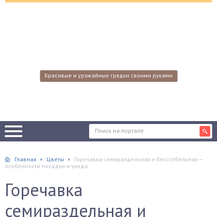
Красивые и урожайные грядки своими руками
Главная
Цветы
Горечавка семираздельная и бесстебельная —
особенности посадки и ухода
Горечавка
семираздельная и