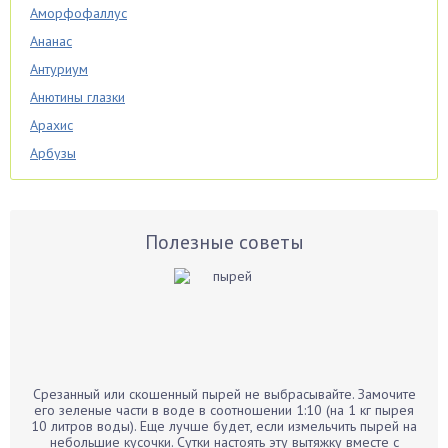
Аморфофаллус
Ананас
Антуриум
Анютины глазки
Арахис
Арбузы
Аспарагус
Астры
Базилик
Полезные советы
Баклажаны
Бальзамин
Бамбук
Банан
Барбарис
Срезанный или скошенный пырей не выбрасывайте. Замочите
Бархатцы
его зеленые части в воде в соотношении 1:10 (на 1 кг пырея
10 литров воды). Еще лучше будет, если измельчить пырей на
Бегония
небольшие кусочки. Сутки настоять эту вытяжку вместе с