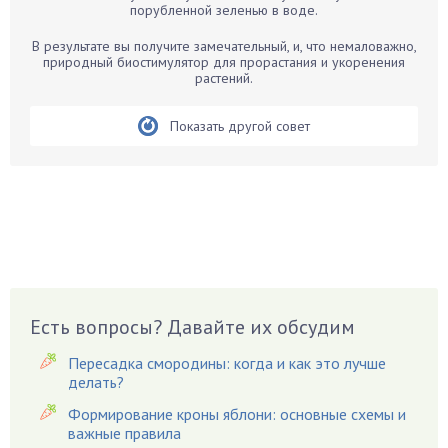
порубленной зеленью в воде.
Белые грибы
Бирючина
В результате вы получите замечательный, и, что немаловажно,
природный биостимулятор для прорастания и укоренения
Бобовые
растений.
Боярышнык
Бруннера
Показать другой совет
Брусника
Бузина
Вазоны
Вешенки
Виноград
Вишня
Вредители
Есть вопросы? Давайте их обсудим
Гардения
Пересадка смородины: когда и как это лучше
Гацания
делать?
Гвоздики
Формирование кроны яблони: основные схемы и
важные правила
Георгины