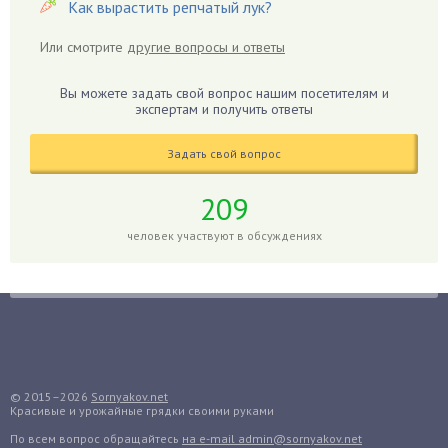
Как вырастить репчатый лук?
Герань
Или смотрите
другие вопросы и ответы
Гиацинт
Гибискус
Вы можете задать свой вопрос нашим посетителям и
Гиппеаструм
экспертам и получить ответы
Гладиолусы
Задать свой вопрос
Глоксиния
Годжи
209
Голубика
человек участвуют в обсуждениях
Горох
Гортензия
Гранат
Грибы
Груша
Груши
© 2015–2026
Sornyakov.net
Красивые и урожайные грядки своими руками
Грядки
По всем вопрос обращайтесь
на e-mail admin@sornyakov.net
Гуава