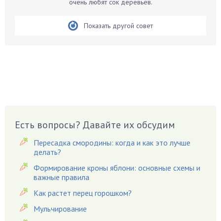
очень любят сок деревьев.
Белые грибы
Бирючина
Показать другой совет
Бобовые
Боярышнык
Бруннера
Брусника
Бузина
Вазоны
Вешенки
Есть вопросы? Давайте их обсудим
Виноград
Пересадка смородины: когда и как это лучше
Вишня
делать?
Вредители
Формирование кроны яблони: основные схемы и
важные правила
Гардения
Гацания
Как растет перец горошком?
Гвоздики
Мульчирование
Георгины