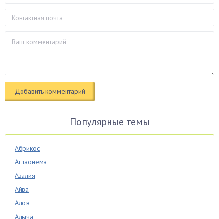
Популярные темы
Абрикос
Аглаонема
Азалия
Айва
Алоэ
Алыча