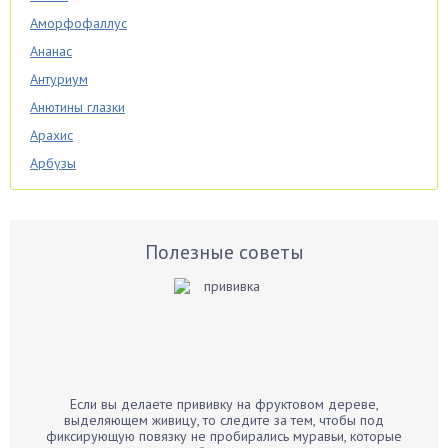
Аморфофаллус
Ананас
Антуриум
Анютины глазки
Арахис
Арбузы
Аспарагус
Астры
Базилик
Полезные советы
Баклажаны
Бальзамин
Бамбук
Банан
Барбарис
Если вы делаете прививку на фруктовом дереве,
Бархатцы
выделяющем живицу, то следите за тем, чтобы под
фиксирующую повязку не пробирались муравьи, которые
Бегония