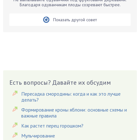
Бархатцы
Благодаря одуванчикам плоды созревают быстрее.
Бегония
Показать другой совет
Белые грибы
Бирючина
Бобовые
Боярышнык
Бруннера
Брусника
Бузина
Есть вопросы? Давайте их обсудим
Вазоны
Вешенки
Пересадка смородины: когда и как это лучше
Виноград
делать?
Вишня
Формирование кроны яблони: основные схемы и
важные правила
Вредители
Как растет перец горошком?
Гардения
Гацания
Мульчирование