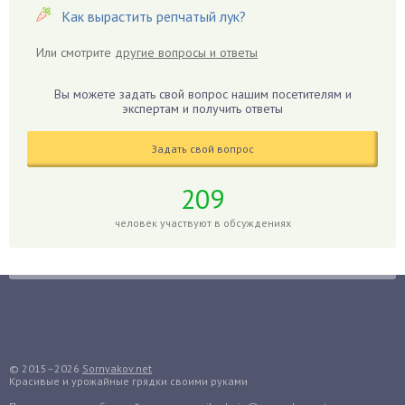
Гвоздики
Как вырастить репчатый лук?
Георгины
Или смотрите
другие вопросы и ответы
Герань
Гиацинт
Вы можете задать свой вопрос нашим посетителям и
экспертам и получить ответы
Гибискус
Гиппеаструм
Задать свой вопрос
Гладиолусы
Глоксиния
209
Годжи
человек участвуют в обсуждениях
Голубика
Горох
Гортензия
Гранат
Грибы
Груша
© 2015–2026
Sornyakov.net
Красивые и урожайные грядки своими руками
Груши