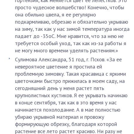
гортензия, как меняется цвет ее лепестков. Это
просто чудесное волшебство! Конечно, чтобы
она обильно цвела, я ее регулярно
подкармливаю, обрезаю и обязательно укрываю
на зиму, так как у нас зимой температура иногда
падает до -35оС. Мне нравится, что за нею не
требуется особый уход, так как из-за работы я
не могу много времени уделять растениям.»
Сулимова Александра, 51 год, г. Псков. «За ее
невероятное цветение я простила ей
проблемную зимовку. Такая красавица с яркими
цветочками быстро прижилась в моем саду, на
сегодняшний день у меня растет пять
крупнолистных кустиков. Я ее укрывать начинаю
в конце сентября, так как в это время у нас
начинается похолодание. А в мае полностью
убираю укрывной материал и провожу
формирующую обрезку, благодаря которой
растение все лето растет красиво. Ни разу не