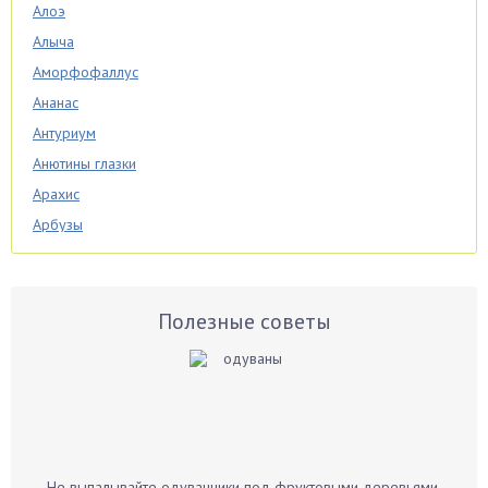
Алоэ
Алыча
Аморфофаллус
Ананас
Антуриум
Анютины глазки
Арахис
Арбузы
Аспарагус
Астры
Базилик
Полезные советы
Баклажаны
Бальзамин
Бамбук
Банан
Барбарис
Не выпалывайте одуванчики под фруктовыми деревьями.