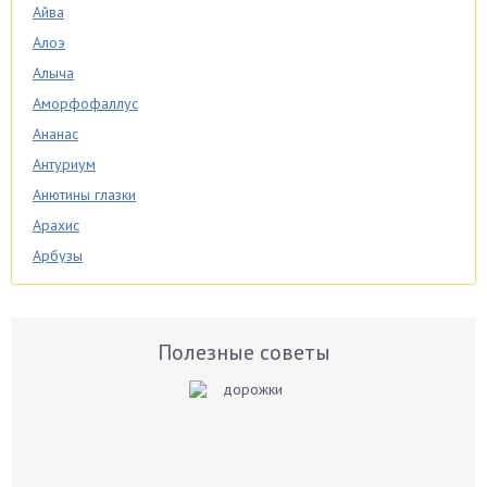
Айва
Алоэ
Алыча
Аморфофаллус
Ананас
Антуриум
Анютины глазки
Арахис
Арбузы
Аспарагус
Астры
Базилик
Полезные советы
Баклажаны
Бальзамин
Бамбук
Банан