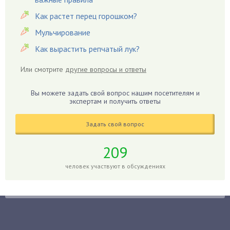
Гацания
Как растет перец горошком?
Гвоздики
Мульчирование
Георгины
Как вырастить репчатый лук?
Герань
Гиацинт
Или смотрите
другие вопросы и ответы
Гибискус
Гиппеаструм
Вы можете задать свой вопрос нашим посетителям и
экспертам и получить ответы
Гладиолусы
Глоксиния
Задать свой вопрос
Годжи
209
Голубика
Горох
человек участвуют в обсуждениях
Гортензия
Гранат
Грибы
Груша