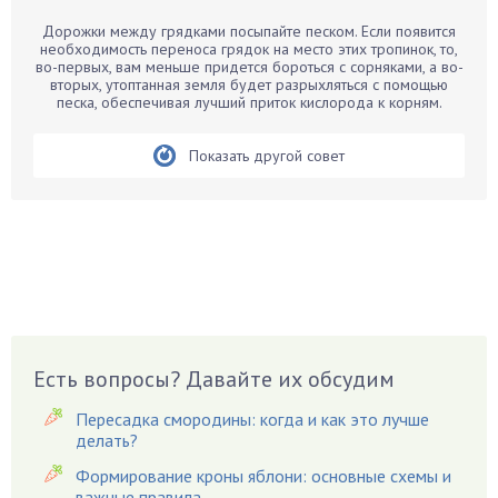
Барбарис
Дорожки между грядками посыпайте песком. Если появится
Бархатцы
необходимость переноса грядок на место этих тропинок, то,
во-первых, вам меньше придется бороться с сорняками, а во-
Бегония
вторых, утоптанная земля будет разрыхляться с помощью
песка, обеспечивая лучший приток кислорода к корням.
Белые грибы
Бирючина
Показать другой совет
Бобовые
Боярышнык
Бруннера
Брусника
Бузина
Вазоны
Вешенки
Есть вопросы? Давайте их обсудим
Виноград
Вишня
Пересадка смородины: когда и как это лучше
делать?
Вредители
Формирование кроны яблони: основные схемы и
Гардения
важные правила