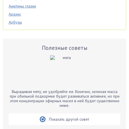
Анютины глазки
Арахис
Арбузы
Аспарагус
Астры
Базилик
Полезные советы
Баклажаны
Бальзамин
Бамбук
Банан
Барбарис
Выращивая мяту, не удобряйте ее. Конечно, зеленая масса
Бархатцы
при обильной подкормке будет развиваться активнее, но при
этом концентрация эфирных масел в ней будет существенно
Бегония
ниже.
Белые грибы
Бирючина
Показать другой совет
Бобовые