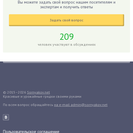
Вы можете задать свой вопрос нашим посетителям и
Гиппеаструм
экспертам и получить ответы
Гладиолусы
Задать свой вопрос
Глоксиния
Годжи
209
Голубика
человек участвуют в обсуждениях
Горох
Гортензия
Гранат
Грибы
Груша
Груши
© 2015–2026
Sornyakov.net
Красивые и урожайные грядки своими руками
Грядки
По всем вопрос обращайтесь
на e-mail admin@sornyakov.net
Гуава
Гузмания
Дайкон
Декабрист
Пользовательское соглашение