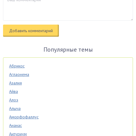
Популярные темы
Абрикос
Аглаонема
Азалия
Айва
Алоэ
Алыча
Аморфофаллус
Ананас
Антуриум