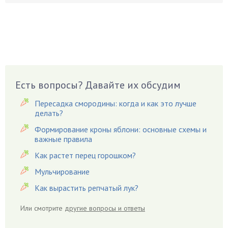
Боярышнык
Бруннера
Брусника
Бузина
Вазоны
Вешенки
Есть вопросы? Давайте их обсудим
Виноград
Пересадка смородины: когда и как это лучше
Вишня
делать?
Вредители
Формирование кроны яблони: основные схемы и
важные правила
Гардения
Гацания
Как растет перец горошком?
Гвоздики
Мульчирование
Георгины
Как вырастить репчатый лук?
Герань
Или смотрите
другие вопросы и ответы
Гиацинт
Гибискус