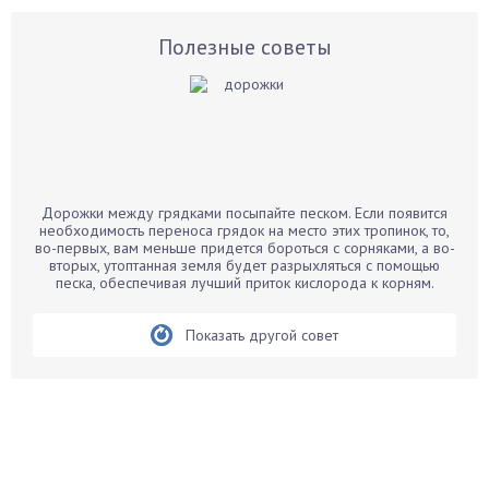
Астры
Базилик
Полезные советы
Баклажаны
Бальзамин
Бамбук
Банан
Барбарис
Дорожки между грядками посыпайте песком. Если появится
Бархатцы
необходимость переноса грядок на место этих тропинок, то,
во-первых, вам меньше придется бороться с сорняками, а во-
Бегония
вторых, утоптанная земля будет разрыхляться с помощью
песка, обеспечивая лучший приток кислорода к корням.
Белые грибы
Бирючина
Показать другой совет
Бобовые
Боярышнык
Бруннера
Брусника
Бузина