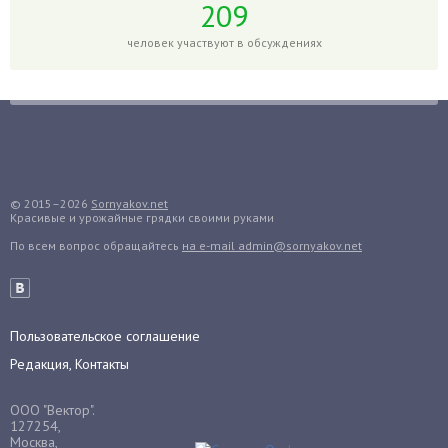
209
Голубика
Горох
человек участвуют в обсуждениях
Гортензия
Гранат
Грибы
Груша
Груши
© 2015–2026
Sornyakov.net
Грядки
Красивые и урожайные грядки своими руками
Гуава
По всем вопрос обращайтесь
на e-mail admin@sornyakov.net
Гузмания
Дайкон
Декабрист
Пользовательское соглашение
Дельфиниум
Редакция, Контакты
Дендробиум
Денежное дерево
ООО "Вектор".
127254,
Диффенбахия
Москва,