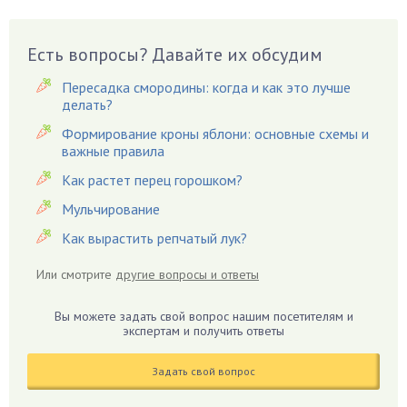
Вазоны
Вешенки
Есть вопросы? Давайте их обсудим
Виноград
Вишня
Пересадка смородины: когда и как это лучше
делать?
Вредители
Формирование кроны яблони: основные схемы и
Гардения
важные правила
Гацания
Как растет перец горошком?
Гвоздики
Мульчирование
Георгины
Как вырастить репчатый лук?
Герань
Гиацинт
Или смотрите
другие вопросы и ответы
Гибискус
Гиппеаструм
Вы можете задать свой вопрос нашим посетителям и
экспертам и получить ответы
Гладиолусы
Глоксиния
Задать свой вопрос
Годжи