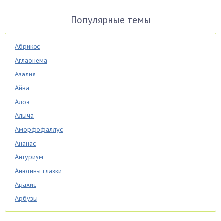
Популярные темы
Абрикос
Аглаонема
Азалия
Айва
Алоэ
Алыча
Аморфофаллус
Ананас
Антуриум
Анютины глазки
Арахис
Арбузы
Аспарагус