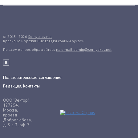
Гранат
Грибы
Груша
Груши
© 2015–2026
Sornyakov.net
Красивые и урожайные грядки своими руками
Грядки
По всем вопрос обращайтесь
на e-mail admin@sornyakov.net
Гуава
Гузмания
Дайкон
Декабрист
Пользовательское соглашение
Дельфиниум
Редакция, Контакты
Дендробиум
ООО "Вектор".
Денежное дерево
127254,
Москва,
Диффенбахия
проезд
Добролюбова,
Драцена
д. 3 с. 3, оф. 7
Дыня
Ежевика