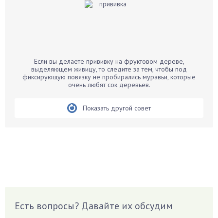
Бальзамин
Бамбук
Банан
Барбарис
Если вы делаете прививку на фруктовом дереве,
Бархатцы
выделяющем живицу, то следите за тем, чтобы под
фиксирующую повязку не пробирались муравьи, которые
Бегония
очень любят сок деревьев.
Белые грибы
Бирючина
Показать другой совет
Бобовые
Боярышнык
Бруннера
Брусника
Бузина
Вазоны
Вешенки
Есть вопросы? Давайте их обсудим
Виноград