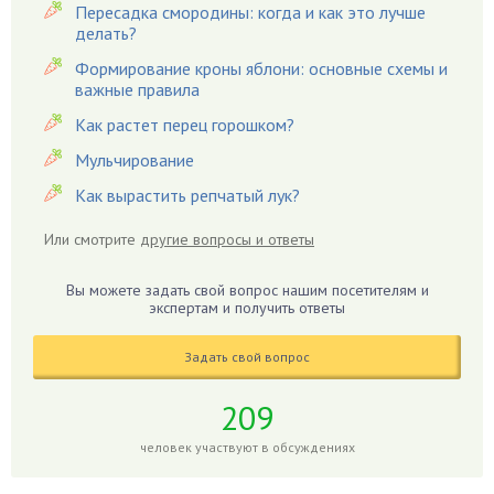
Пересадка смородины: когда и как это лучше
Вишня
делать?
Вредители
Формирование кроны яблони: основные схемы и
важные правила
Гардения
Гацания
Как растет перец горошком?
Гвоздики
Мульчирование
Георгины
Как вырастить репчатый лук?
Герань
Или смотрите
другие вопросы и ответы
Гиацинт
Гибискус
Вы можете задать свой вопрос нашим посетителям и
Гиппеаструм
экспертам и получить ответы
Гладиолусы
Задать свой вопрос
Глоксиния
Годжи
209
Голубика
человек участвуют в обсуждениях
Горох
Гортензия