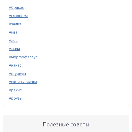
Абрикос
Аглаонема
Азалия
Айва
Алоэ
Алыча
Аморфофаллус
Ананас
Антуриум
Анютины глазки
Арахис
Арбузы
Аспарагус
Астры
Базилик
Полезные советы
Баклажаны