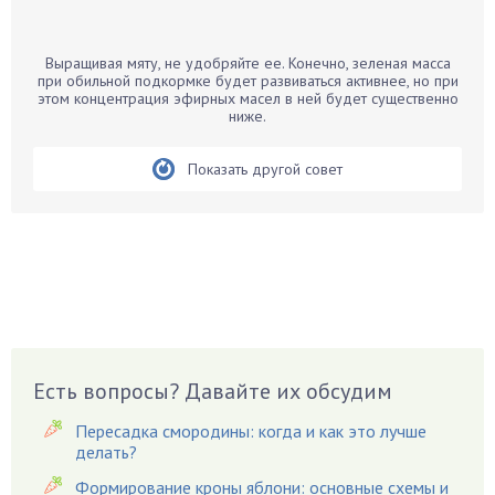
Банан
Барбарис
Выращивая мяту, не удобряйте ее. Конечно, зеленая масса
Бархатцы
при обильной подкормке будет развиваться активнее, но при
этом концентрация эфирных масел в ней будет существенно
Бегония
ниже.
Белые грибы
Бирючина
Показать другой совет
Бобовые
Боярышнык
Бруннера
Брусника
Бузина
Вазоны
Вешенки
Есть вопросы? Давайте их обсудим
Виноград
Пересадка смородины: когда и как это лучше
Вишня
делать?
Вредители
Формирование кроны яблони: основные схемы и