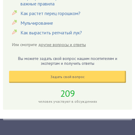
важные правила
Гардения
Гацания
Как растет перец горошком?
Гвоздики
Мульчирование
Георгины
Как вырастить репчатый лук?
Герань
Или смотрите
другие вопросы и ответы
Гиацинт
Гибискус
Вы можете задать свой вопрос нашим посетителям и
Гиппеаструм
экспертам и получить ответы
Гладиолусы
Задать свой вопрос
Глоксиния
Годжи
209
Голубика
человек участвуют в обсуждениях
Горох
Гортензия
Гранат
Грибы