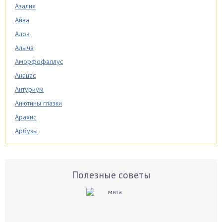
Азалия
Айва
Алоэ
Алыча
Аморфофаллус
Ананас
Антуриум
Анютины глазки
Арахис
Арбузы
Аспарагус
Астры
Базилик
Полезные советы
Баклажаны
Бальзамин
Бамбук