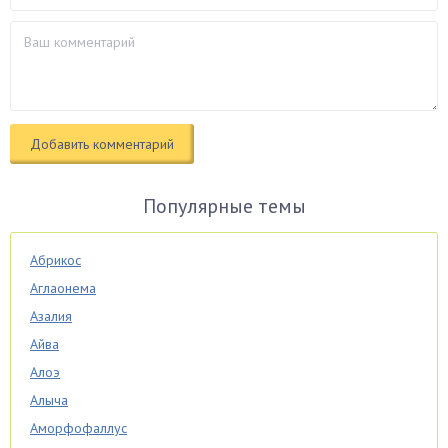
Популярные темы
Абрикос
Аглаонема
Азалия
Айва
Алоэ
Алыча
Аморфофаллус