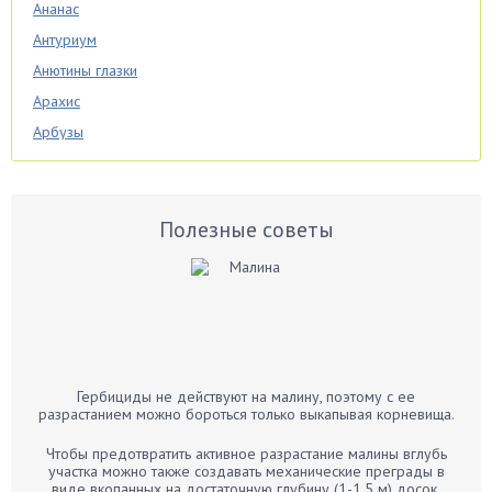
Ананас
Антуриум
Анютины глазки
Арахис
Арбузы
Аспарагус
Астры
Базилик
Полезные советы
Баклажаны
Бальзамин
Бамбук
Банан
Барбарис
Гербициды не действуют на малину, поэтому с ее
Бархатцы
разрастанием можно бороться только выкапывая корневища.
Бегония
Чтобы предотвратить активное разрастание малины вглубь
Белые грибы
участка можно также создавать механические преграды в
виде вкопанных на достаточную глубину (1-1,5 м) досок,