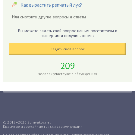
Гиацинт
Как вырастить репчатый лук?
Гибискус
Или смотрите
другие вопросы и ответы
Гиппеаструм
Гладиолусы
Вы можете задать свой вопрос нашим посетителям и
экспертам и получить ответы
Глоксиния
Годжи
Задать свой вопрос
Голубика
Горох
209
Гортензия
человек участвуют в обсуждениях
Гранат
Грибы
Груша
Груши
Грядки
Гуава
© 2015–2026
Sornyakov.net
Красивые и урожайные грядки своими руками
Гузмания
По всем вопрос обращайтесь
на e-mail admin@sornyakov.net