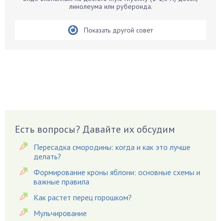
Бирючина
линолеума или рубероида.
Бобовые
Показать другой совет
Боярышнык
Бруннера
Брусника
Бузина
Вазоны
Вешенки
Виноград
Есть вопросы? Давайте их обсудим
Вишня
Вредители
Пересадка смородины: когда и как это лучше
Гардения
делать?
Гацания
Формирование кроны яблони: основные схемы и
важные правила
Гвоздики
Как растет перец горошком?
Георгины
Герань
Мульчирование