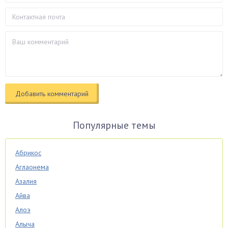
Популярные темы
Абрикос
Аглаонема
Азалия
Айва
Алоэ
Алыча