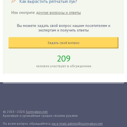
Как вырастить репчатый лук?
Герань
Или смотрите
другие вопросы и ответы
Гиацинт
Гибискус
Вы можете задать свой вопрос нашим посетителям и
Гиппеаструм
экспертам и получить ответы
Гладиолусы
Задать свой вопрос
Глоксиния
Годжи
209
Голубика
человек участвуют в обсуждениях
Горох
Гортензия
Гранат
Грибы
Груша
Груши
© 2015–2026
Sornyakov.net
Красивые и урожайные грядки своими руками
Грядки
По всем вопрос обращайтесь
на e-mail admin@sornyakov.net
Гуава