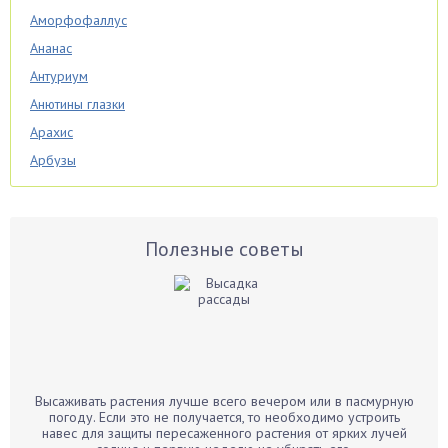
Аморфофаллус
Ананас
Антуриум
Анютины глазки
Арахис
Арбузы
Аспарагус
Астры
Базилик
Полезные советы
Баклажаны
Бальзамин
Бамбук
Банан
Барбарис
Высаживать растения лучше всего вечером или в пасмурную
Бархатцы
погоду. Если это не получается, то необходимо устроить
навес для защиты пересаженного растения от ярких лучей
Бегония