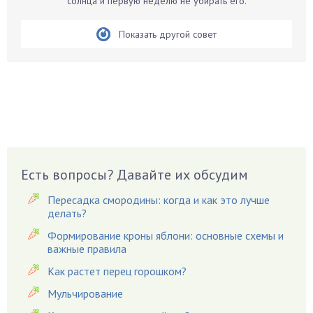
солнца и первую неделю не убирать его.
Белые грибы
Бирючина
Показать другой совет
Бобовые
Боярышнык
Бруннера
Брусника
Бузина
Вазоны
Вешенки
Есть вопросы? Давайте их обсудим
Виноград
Пересадка смородины: когда и как это лучше
Вишня
делать?
Вредители
Формирование кроны яблони: основные схемы и
важные правила
Гардения
Гацания
Как растет перец горошком?
Гвоздики
Мульчирование
Георгины